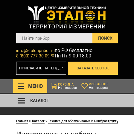
по РФ бесплатно
info@etalonpribor.ru
Пн-Пт 9:00-18:00
8 (800) 777-30-09
ПРИГЛАСИТЬ НА ТЕНДЕР
ЗАКАЗАТЬ ЗВОНОК
ИЗБРАННОЕ
КОРЗИНА
МЕНЮ
Нет товаров
Нет товаров
КАТАЛОГ
Главная
Каталог
>
Техника для обслуживания ИТ-инфраструктуры
>
Инст
>