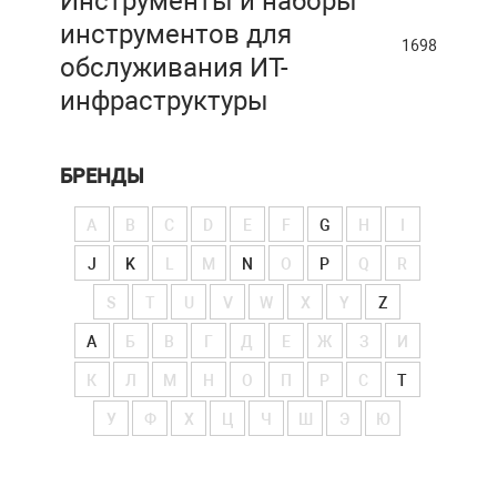
Инструменты и наборы
инструментов для
1698
обслуживания ИТ-
инфраструктуры
БРЕНДЫ
A
B
C
D
E
F
G
H
I
J
K
L
M
N
O
P
Q
R
S
T
U
V
W
X
Y
Z
А
Б
В
Г
Д
Е
Ж
З
И
К
Л
М
Н
О
П
Р
С
Т
У
Ф
Х
Ц
Ч
Ш
Э
Ю