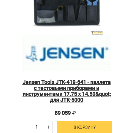
Jensen Tools JTK-419-641 - паллета
с тестовыми приборами и
инструментами 17.75 x 14.50&quot;
для JTK-5000
89 059
₽
В КОРЗИНУ