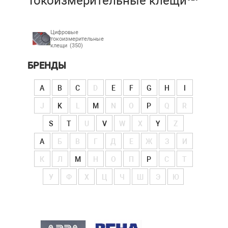
Токоизмерительные клещи
Цифровые
токоизмерительные
клещи
(350)
БРЕНДЫ
A
B
C
D
E
F
G
H
I
J
K
L
M
N
O
P
Q
R
S
T
U
V
W
X
Y
Z
А
Б
В
Г
Д
Е
Ж
З
И
К
Л
М
Н
О
П
Р
С
Т
У
Ф
Х
Ц
Ч
Ш
Э
Ю