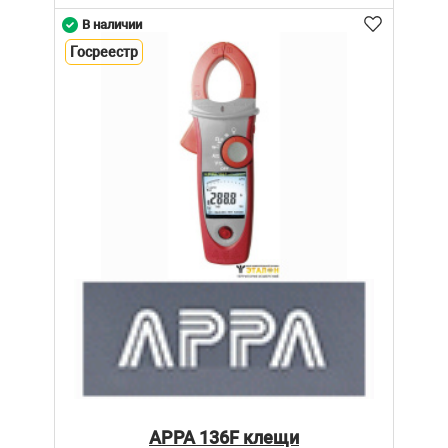
В наличии
Госреестр
APPA 136F клещи