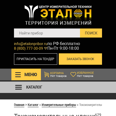
по РФ бесплатно
info@etalonpribor.ru
Пн-Пт 9:00-18:00
8 (800) 777-30-09
ПРИГЛАСИТЬ НА ТЕНДЕР
ЗАКАЗАТЬ ЗВОНОК
ИЗБРАННОЕ
КОРЗИНА
МЕНЮ
Нет товаров
Нет товаров
КАТАЛОГ
Главная
Каталог
>
Измерительные приборы
>
Токоизмерительные клещ
>
629