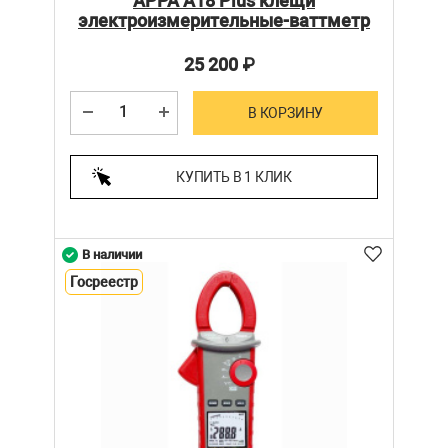
APPA A18 Plus клещи
электроизмерительные-ваттметр
25 200
₽
В КОРЗИНУ
КУПИТЬ В 1 КЛИК
В наличии
Госреестр