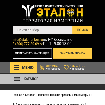
по РФ бесплатно
info@etalonpribor.ru
Пн-Пт 9:00-18:00
8 (800) 777-30-09
ПРИГЛАСИТЬ НА ТЕНДЕР
ЗАКАЗАТЬ ЗВОНОК
ИЗБРАННОЕ
КОРЗИНА
МЕНЮ
Нет товаров
Нет товаров
КАТАЛОГ
Главная
Каталог
>
Теплотехнические приборы
>
Манометры
>
Вакуумме
>
27