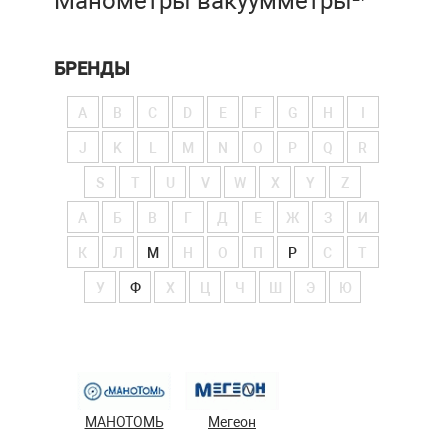
Манометры вакуумметры
БРЕНДЫ
A
B
C
D
E
F
G
H
I
J
K
L
M
N
O
P
Q
R
S
T
U
V
W
X
Y
Z
А
Б
В
Г
Д
Е
Ж
З
И
К
Л
М
Н
О
П
Р
С
Т
У
Ф
Х
Ц
Ч
Ш
Э
Ю
МАНОТОМЬ
Мегеон