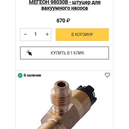
МЕГЕОН 98030В - штуцер для
вакуумного насоса
670
₽
В КОРЗИНУ
КУПИТЬ В 1 КЛИК
В наличии