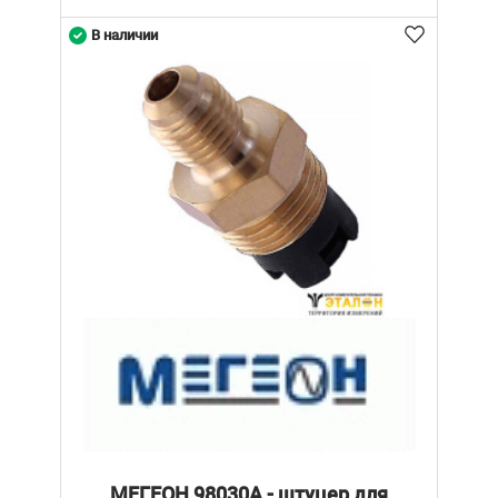
В наличии
МЕГЕОН 98030А - штуцер для