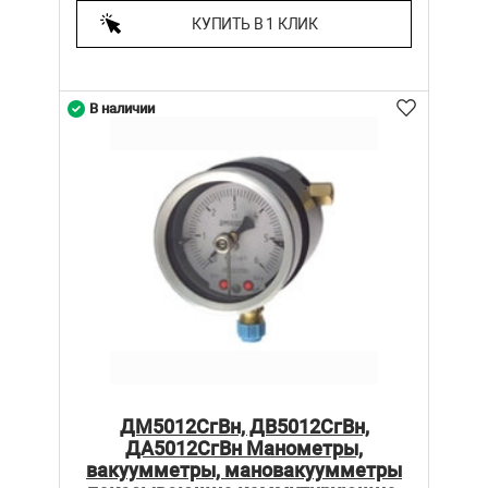
КУПИТЬ В 1 КЛИК
В наличии
ДМ5012СгВн, ДВ5012СгВн,
ДА5012СгВн Манометры,
вакуумметры, мановакуумметры