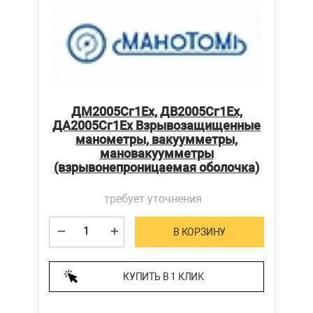
ДМ2005Сг1Ех, ДВ2005Сг1Ех,
ДА2005Сг1Ех Взрывозащищенные
манометры, вакуумметры,
мановакуумметры
(взрывонепроницаемая оболочка)
требует уточнения
В КОРЗИНУ
КУПИТЬ В 1 КЛИК