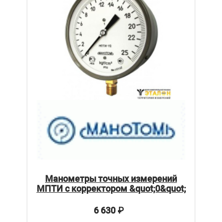
Манометры точных измерений
МПТИ с корректором &quot;0&quot;
6 630
₽