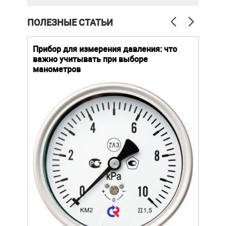
ПОЛЕЗНЫЕ СТАТЬИ
й
Прибор для измерения давления: что
Как
важно учитывать при выборе
выб
манометров
вла
ают
ание.
Уров
ов
важн
усло
щей
опре
устр
стат
подх
разл