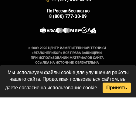
По России бесплатно
8 (800) 777-30-09
© 2009-2026 ЦЕНТР ИЗМЕРИТЕЛЬНОЙ ТЕХНИКИ
«ЭТАЛОНПРИБОР» ВСЕ ПРАВА ЗАЩИЩЕНЫ
ПРИ ИСПОЛЬЗОВАНИИ МАТЕРИАЛОВ САЙТА
ССЫЛКА НА ИСТОЧНИК ОБЯЗАТЕЛЬНА
Мы используем файлы cookie для улучшения работы
Вся информация на сайте носит
нашего сайта. Продолжая пользоваться сайтом, вы
справочный характер и не является
публичной офертой, определяемой
даете согласие на использование cookie.
Принять
положениями Статьи 437 Гражданского
кодекса Российской Федерации. Технические
параметры и комплект поставки
оборудования могут быть изменены
производителем без предварительного
уведомления. Продукция, предлагаемая
нашей компанией, не имеет бытового или
иного назначения, не связанного с
осуществлением предпринимательской