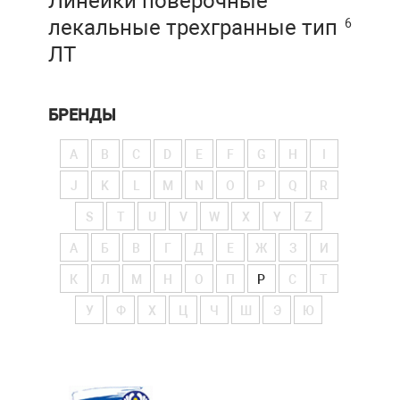
Линейки поверочные
лекальные трехгранные тип
6
ЛТ
БРЕНДЫ
A
B
C
D
E
F
G
H
I
J
K
L
M
N
O
P
Q
R
S
T
U
V
W
X
Y
Z
А
Б
В
Г
Д
Е
Ж
З
И
К
Л
М
Н
О
П
Р
С
Т
У
Ф
Х
Ц
Ч
Ш
Э
Ю