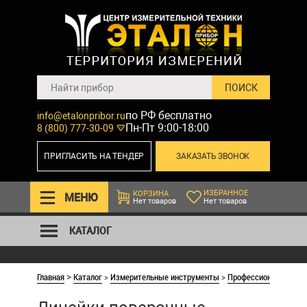
по РФ бесплатно
info@etalonpribor.ru
Пн-Пт 9:00-18:00
8 (800) 777-30-09
ПРИГЛАСИТЬ НА ТЕНДЕР
ЗАКАЗАТЬ ЗВОНОК
ИЗБРАННОЕ
КОРЗИНА
МЕНЮ
Нет товаров
Нет товаров
КАТАЛОГ
Главная
Каталог
>
Измерительные инструменты
>
Профессиональные л
>