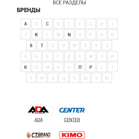
ВСЕ РАЗДЕЛЫ
БРЕНДЫ
A
B
C
D
E
F
G
H
I
J
K
L
M
N
O
P
Q
R
S
T
U
V
W
X
Y
Z
А
Б
В
Г
Д
Е
Ж
З
И
К
Л
М
Н
О
П
Р
С
Т
У
Ф
Х
Ц
Ч
Ш
Э
Ю
ADA
CENTER