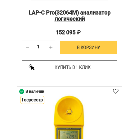
LAP-C Pro(32064M) анализатор
логический
152 095
₽
В КОРЗИНУ
КУПИТЬ В 1 КЛИК
В наличии
Госреестр