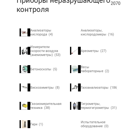
Приборы неразрушающего
2070
контроля
Анализаторы
Анализаторы,
кислорода
(4)
кислородомеры
(16)
Измерители
скорости воздуха
Ареометры
(27)
(анемометры)
(53)
Весы
Бетоноскопы
(5)
лабораторные
(2)
Вискозиметры
(8)
Газоанализаторы
(186)
Газоизмерительная
Гигрометры,
техника
(38)
термогигрометры
(31)
Испытательное
Гири
(1)
оборудование
(0)