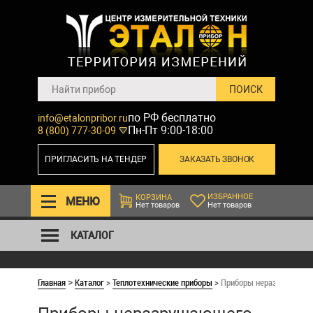
по РФ бесплатно
info@etalonpribor.ru
Пн-Пт 9:00-18:00
8 (800) 777-30-09
ПРИГЛАСИТЬ НА ТЕНДЕР
ЗАКАЗАТЬ ЗВОНОК
ИЗБРАННОЕ
КОРЗИНА
МЕНЮ
Нет товаров
Нет товаров
КАТАЛОГ
Главная
Каталог
>
Теплотехнические приборы
>
Приборы неразрушающег
>