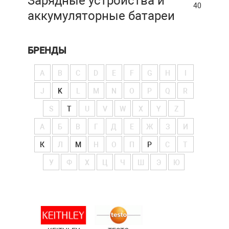
Зарядные устройства и
40
аккумуляторные батареи
БРЕНДЫ
A
B
C
D
E
F
G
H
I
J
K
L
M
N
O
P
Q
R
S
T
U
V
W
X
Y
Z
А
Б
В
Г
Д
Е
Ж
З
И
К
Л
М
Н
О
П
Р
С
Т
У
Ф
Х
Ц
Ч
Ш
Э
Ю