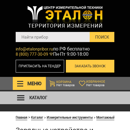
по РФ бесплатно
info@etalonpribor.ru
Пн-Пт 9:00-18:00
8 (800) 777-30-09
ПРИГЛАСИТЬ НА ТЕНДЕР
ЗАКАЗАТЬ ЗВОНОК
ИЗБРАННОЕ
КОРЗИНА
МЕНЮ
Нет товаров
Нет товаров
КАТАЛОГ
Главная
Каталог
>
Измерительные инструменты
>
Монтажный и строит
>