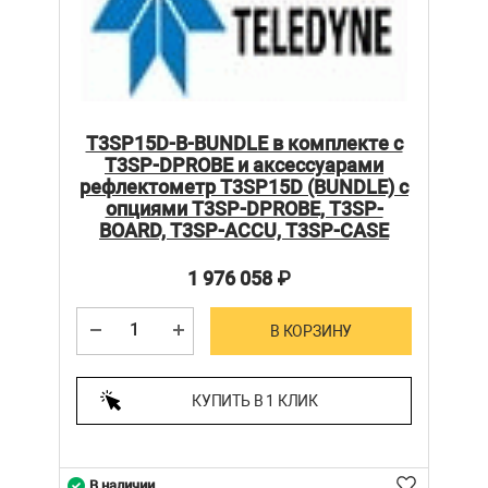
T3SP15D-B-BUNDLE в комплекте с
T3SP-DPROBE и аксессуарами
рефлектометр T3SP15D (BUNDLE) c
опциями T3SP-DPROBE, T3SP-
BOARD, T3SP-ACCU, T3SP-CASE
1 976 058
₽
В КОРЗИНУ
КУПИТЬ В 1 КЛИК
В наличии