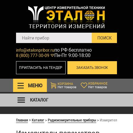
по РФ бесплатно
info@etalonpribor.ru
Пн-Пт 9:00-18:00
8 (800) 777-30-09
ПРИГЛАСИТЬ НА ТЕНДЕР
ЗАКАЗАТЬ ЗВОНОК
ИЗБРАННОЕ
КОРЗИНА
МЕНЮ
Нет товаров
Нет товаров
КАТАЛОГ
Главная
Каталог
>
Радиоизмерительные приборы
>
Измерители парамет
>