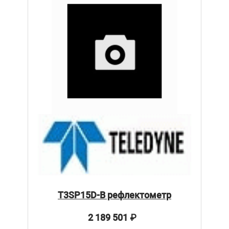
T3SP15D-B рефлектометр
2 189 501
₽