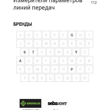
Измерители параметров
112
линий передач
БРЕНДЫ
A
B
C
D
E
F
G
H
I
J
K
L
M
N
O
P
Q
R
S
T
U
V
W
X
Y
Z
А
Б
В
Г
Д
Е
Ж
З
И
К
Л
М
Н
О
П
Р
С
Т
У
Ф
Х
Ц
Ч
Ш
Э
Ю