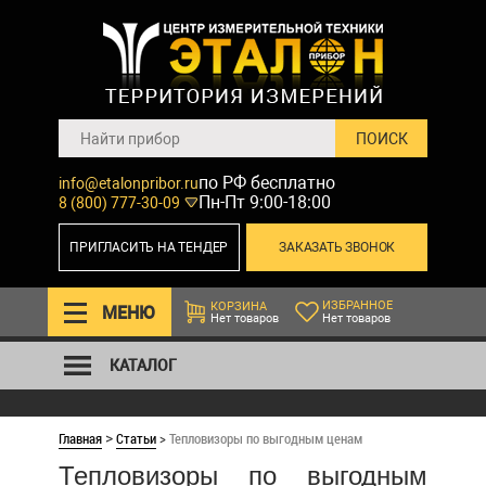
по РФ бесплатно
info@etalonpribor.ru
Пн-Пт 9:00-18:00
8 (800) 777-30-09
ПРИГЛАСИТЬ НА ТЕНДЕР
ЗАКАЗАТЬ ЗВОНОК
ИЗБРАННОЕ
КОРЗИНА
МЕНЮ
Нет товаров
Нет товаров
КАТАЛОГ
Главная
Статьи
>
Тепловизоры по выгодным ценам
>
Тепловизоры по выгодным