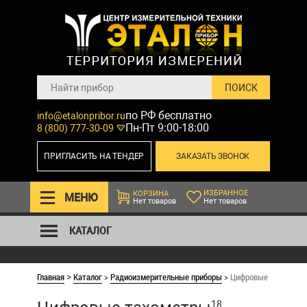
по РФ бесплатно
info@etalonpribor.ru
Пн-Пт 9:00-18:00
8 (800) 777-30-09
ПРИГЛАСИТЬ НА ТЕНДЕР
ЗАКАЗАТЬ ЗВОНОК
ИЗБРАННОЕ
КОРЗИНА
МЕНЮ
Нет товаров
Нет товаров
КАТАЛОГ
Главная
Каталог
>
Радиоизмерительные приборы
>
Цифровые тахометр
>
18