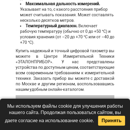
Максимальная дальность измерений.
Указывает на то, с какого расстояния прибор
может считывать показания. Может составлять
несколько десятков метров.
Температурный диапазон.
Включает
рабочую температуру (обычно от 0 до +50 °С) и
условия хранения (от –20 до +70 °С или от –40 до
+70 °С).
Купить надежный и точный цифровой тахометр вы
можете в Центре Измерительной Техники
«ЭТАЛОНПРИБОР». У нас представлены
устройства по доступным ценам, соответствующие
всем современным требованиям к измерительной
технике. Заказать прибор вы можете с доставкой
по Москве и другим регионам, воспользовавшись
нашим удобным онлайн-каталогом.
Сформировать заявку
Мы используем файлы cookie для улучшения работы
нашего сайта. Продолжая пользоваться сайтом, вы
Контактное лицо:
*
даете согласие на использование cookie.
Принять