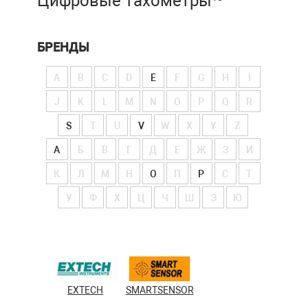
Цифровые тахометры
БРЕНДЫ
A
B
C
D
E
F
G
H
I
J
K
L
M
N
O
P
Q
R
S
T
U
V
W
X
Y
Z
А
Б
В
Г
Д
Е
Ж
З
И
К
Л
М
Н
О
П
Р
С
Т
У
Ф
Х
Ц
Ч
Ш
Э
Ю
EXTECH
SMARTSENSOR