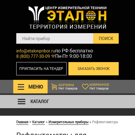
по РФ бесплатно
info@etalonpribor.ru
Пн-Пт 9:00-18:00
8 (800) 777-30-09
ПРИГЛАСИТЬ НА ТЕНДЕР
ЗАКАЗАТЬ ЗВОНОК
ИЗБРАННОЕ
КОРЗИНА
МЕНЮ
Нет товаров
Нет товаров
КАТАЛОГ
Главная
Каталог
>
Измерительные приборы
>
Рефлектометры для силовы
>