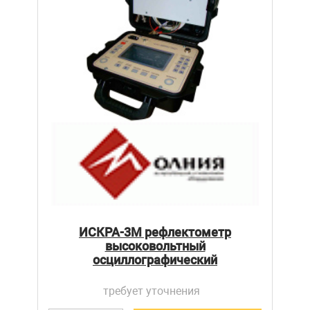
ИСКРА-3М рефлектометр
высоковольтный
осциллографический
требует уточнения