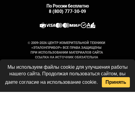
По России бесплатно
8 (800) 777-30-09
© 2009-2026 ЦЕНТР ИЗМЕРИТЕЛЬНОЙ ТЕХНИКИ
«ЭТАЛОНПРИБОР» ВСЕ ПРАВА ЗАЩИЩЕНЫ
ПРИ ИСПОЛЬЗОВАНИИ МАТЕРИАЛОВ САЙТА
ССЫЛКА НА ИСТОЧНИК ОБЯЗАТЕЛЬНА
Мы используем файлы cookie для улучшения работы
Вся информация на сайте носит
нашего сайта. Продолжая пользоваться сайтом, вы
справочный характер и не является
публичной офертой, определяемой
даете согласие на использование cookie.
Принять
положениями Статьи 437 Гражданского
кодекса Российской Федерации. Технические
параметры и комплект поставки
оборудования могут быть изменены
производителем без предварительного
уведомления. Продукция, предлагаемая
нашей компанией, не имеет бытового или
иного назначения, не связанного с
осуществлением предпринимательской
деятельности. Данный ресурс является