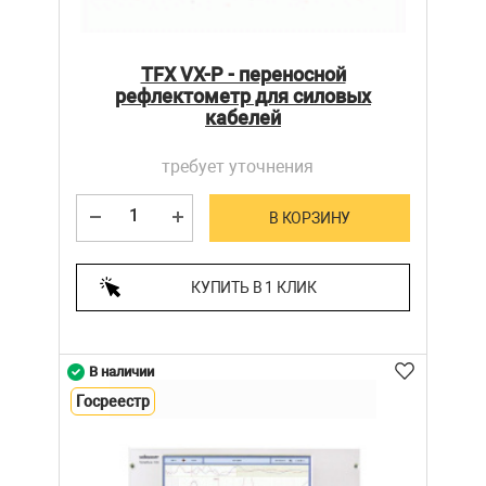
TFX VX-P - переносной
рефлектометр для силовых
кабелей
требует уточнения
В КОРЗИНУ
КУПИТЬ В 1 КЛИК
В наличии
Госреестр