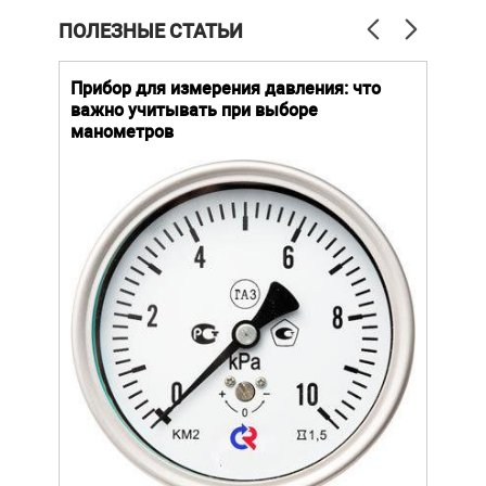
ПОЛЕЗНЫЕ СТАТЬИ
й
Прибор для измерения давления: что
Как
важно учитывать при выборе
выб
манометров
вла
ают
ание.
Уров
ов
важн
усло
щей
опре
устр
стат
подх
разл