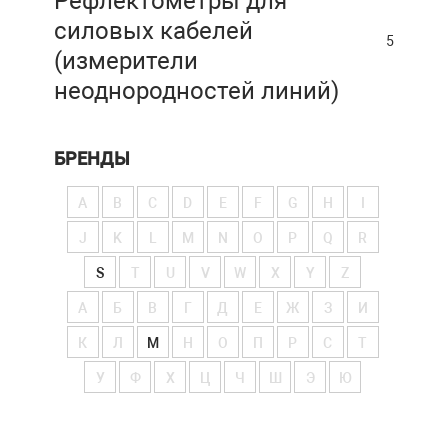
Рефлектометры для
силовых кабелей
5
(измерители
неоднородностей линий)
БРЕНДЫ
A
B
C
D
E
F
G
H
I
J
K
L
M
N
O
P
Q
R
S
T
U
V
W
X
Y
Z
А
Б
В
Г
Д
Е
Ж
З
И
К
Л
М
Н
О
П
Р
С
Т
У
Ф
Х
Ц
Ч
Ш
Э
Ю