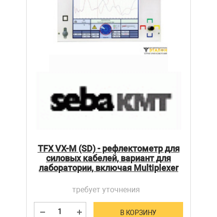
TFX VX-M (SD) - рефлектометр для
силовых кабелей, вариант для
лаборатории, включая Multiplexer
требует уточнения
В КОРЗИНУ