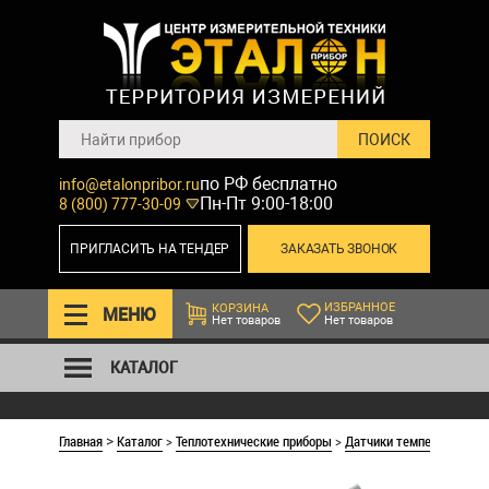
по РФ бесплатно
info@etalonpribor.ru
Пн-Пт 9:00-18:00
8 (800) 777-30-09
ПРИГЛАСИТЬ НА ТЕНДЕР
ЗАКАЗАТЬ ЗВОНОК
ИЗБРАННОЕ
КОРЗИНА
МЕНЮ
Нет товаров
Нет товаров
КАТАЛОГ
Главная
Каталог
>
Теплотехнические приборы
>
Датчики температуры О
>