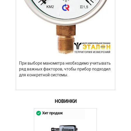
Уров
важн
усло
опре
устр
При выборе манометра необходимо учитывать
стат
ряд важных факторов, чтобы прибор подходил
подх
для конкретной системы.
разл
НОВИНКИ
Хит продаж