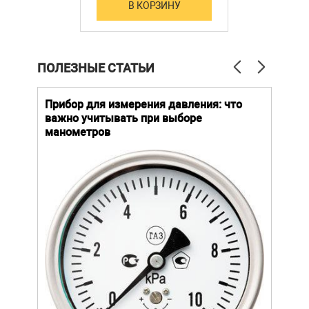
В КОРЗИНУ
или термосопротивления, в унифицированный
сигнал постоянного тока 0(4)…20 мА.
Комплект поставки
ПОЛЕЗНЫЕ СТАТЬИ
Паспорт
Термопреобразователь
й
Прибор для измерения давления: что
Как
важно учитывать при выборе
выб
манометров
вла
ают
ание.
ов
щей