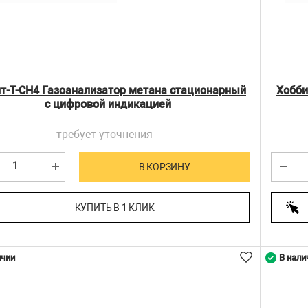
т-Т-CH4 Газоанализатор метана стационарный
Хобби
с цифровой индикацией
требует уточнения
В КОРЗИНУ
КУПИТЬ В 1 КЛИК
ичии
В нали