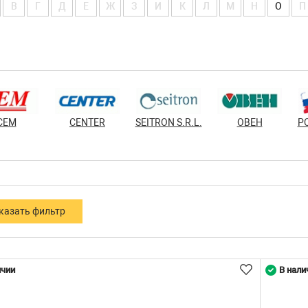
В
Г
Д
Е
Ж
З
И
К
Л
М
Н
О
П
CEM
CENTER
SEITRON S.R.L.
ОВЕН
Р
ичии
В нали