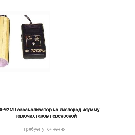
А-92М Газоанализатор на кислород исумму
горючих газов переносной
требует уточнения