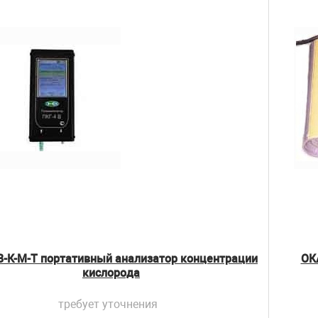
 В-К-М-Т портативный анализатор концентрации
ОК
кислорода
требует уточнения