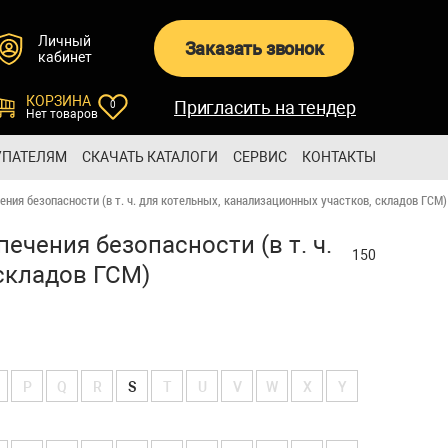
Личный
Заказать звонок
кабинет
КОРЗИНА
Пригласить на тендер
0
Нет товаров
УПАТЕЛЯМ
СКАЧАТЬ КАТАЛОГИ
СЕРВИС
КОНТАКТЫ
ния безопасности (в т. ч. для котельных, канализационных участков, складов ГСМ)
ечения безопасности (в т. ч.
150
складов ГСМ)
P
Q
R
S
T
U
V
W
X
Y