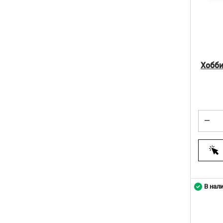
Хобби
В нал