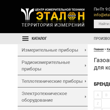
Пн-Пт 9:
info@etal
КАТАЛОГ
ПРОИЗВ
Главная
Ка
Измерительные приборы
>
Газоа
Радиоизмерительные
для к
приборы
Теплотехнические приборы
БРЕНД
Электротехническое
A
B
оборудование
Z