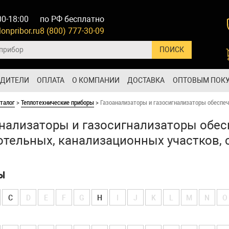
00-18:00
по РФ бесплатно
onpribor.ru
8 (800) 777-30-09
ОДИТЕЛИ
ОПЛАТА
О КОМПАНИИ
ДОСТАВКА
ОПТОВЫМ ПОК
талог
>
Теплотехнические приборы
>
Газоанализаторы и газосигнализаторы обеспече
нализаторы и газосигнализаторы обесп
отельных, канализационных участков, 
Ы
C
D
E
F
G
H
I
J
K
L
M
N
O