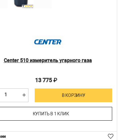
Center 510 измеритель угарного газа
13 775
₽
В КОРЗИНУ
КУПИТЬ В 1 КЛИК
чии