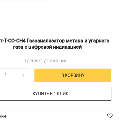
т-Т-CO-CH4 Газоанализатор метана и угарного
газа с цифровой индикацией
требует уточнения
В КОРЗИНУ
КУПИТЬ В 1 КЛИК
чии