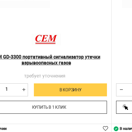
 GD-3300 портативный сигнализатор утечки
взрывоопасных газов
требует уточнения
В КОРЗИНУ
КУПИТЬ В 1 КЛИК
ичии
В нали