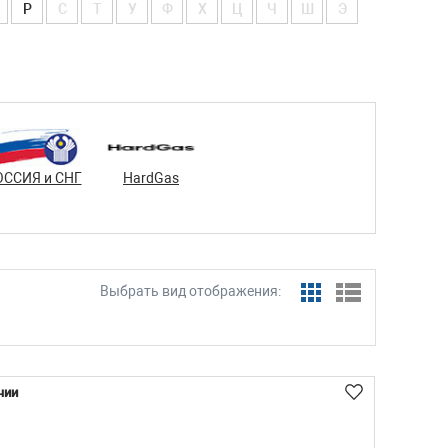
Р
С
Т
У
Ф
Х
Ц
Ч
Ш
Э
ОССИЯ и СНГ
HardGas
Выбрать вид отображения:
чии