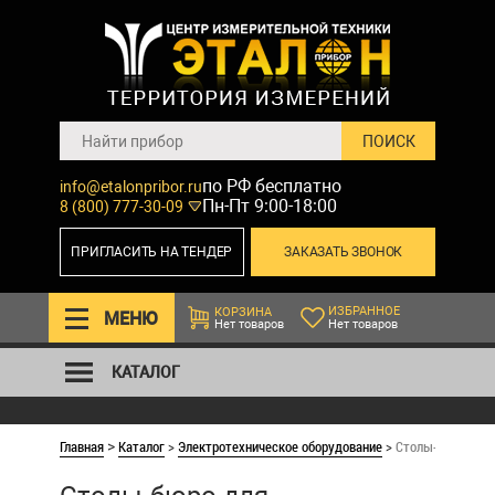
по РФ бесплатно
info@etalonpribor.ru
Пн-Пт 9:00-18:00
8 (800) 777-30-09
ПРИГЛАСИТЬ НА ТЕНДЕР
ЗАКАЗАТЬ ЗВОНОК
ИЗБРАННОЕ
КОРЗИНА
МЕНЮ
Нет товаров
Нет товаров
КАТАЛОГ
Главная
Каталог
>
Электротехническое оборудование
>
Столы-бюро для 
>