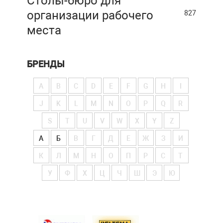
Столы-бюро для
организации рабочего
827
места
БРЕНДЫ
A
B
C
D
E
F
G
H
I
J
K
L
M
N
O
P
Q
R
S
T
U
V
W
X
Y
Z
А
Б
В
Г
Д
Е
Ж
З
И
К
Л
М
Н
О
П
Р
С
Т
У
Ф
Х
Ц
Ч
Ш
Э
Ю