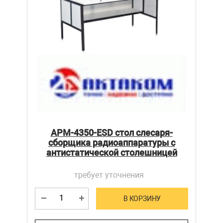
АРМ-4350-ESD стол слесаря-
сборщика радиоаппаратуры с
антистатической столешницей
требует уточнения
В КОРЗИНУ