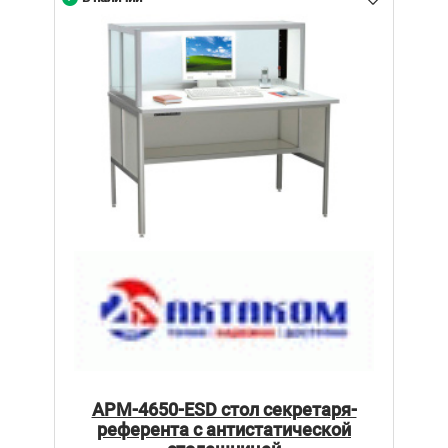
АРМ-4650-ESD стол секретаря-
референта с антистатической