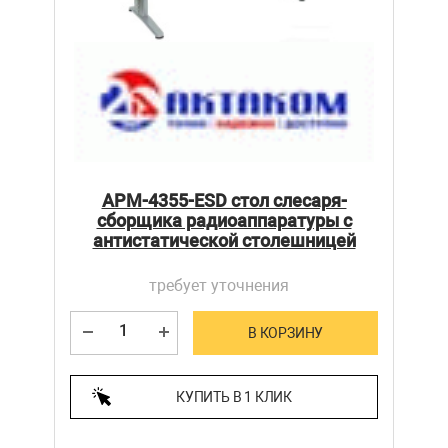
АРМ-4355-ESD стол слесаря-
сборщика радиоаппаратуры с
антистатической столешницей
требует уточнения
В КОРЗИНУ
КУПИТЬ В 1 КЛИК