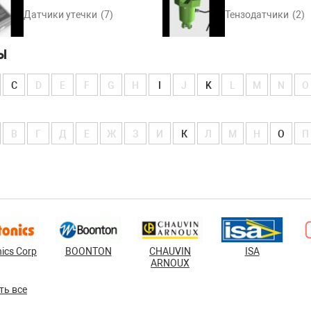
Датчики утечки
(7)
Тензодатчики
(2)
Ы
C
D
E
F
G
H
I
J
K
L
M
N
O
В
Г
Д
Е
Ж
З
И
К
Л
М
Н
О
П
ics Corp
BOONTON
CHAUVIN
ISA
ARNOUX
ть все