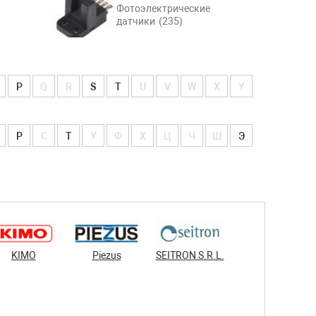
Фотоэлектрические
датчики
(235)
P
Q
R
S
T
U
V
W
X
Y
Р
С
Т
У
Ф
Х
Ц
Ч
Ш
Э
KIMO
Piezus
SEITRON S.R.L.