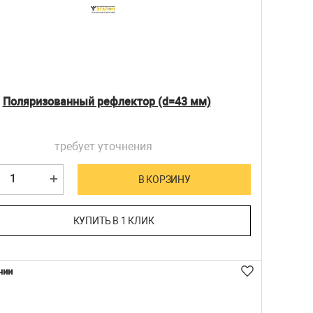
Поляризованный рефлектор (d=43 мм)
требует уточнения
В КОРЗИНУ
КУПИТЬ В 1 КЛИК
чии