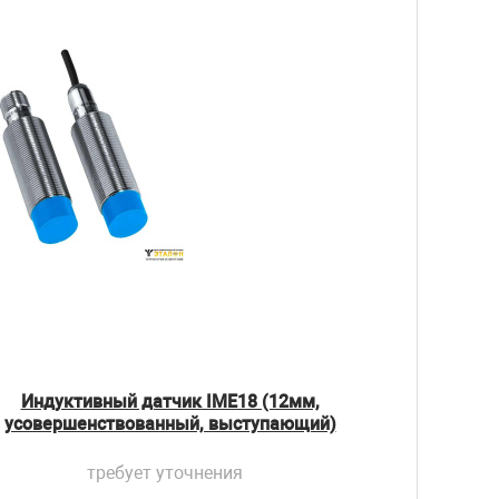
Индуктивный датчик IME18 (12мм,
усовершенствованный, выступающий)
требует уточнения