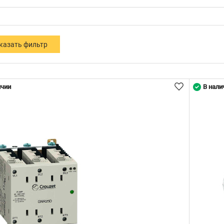
ичии
В нали