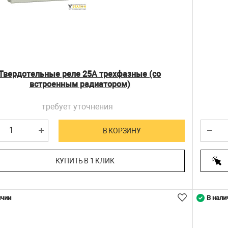
Твердотельные реле 25А трехфазные (со
встроенным радиатором)
требует уточнения
В КОРЗИНУ
КУПИТЬ В 1 КЛИК
ичии
В нали