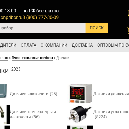
00-18:00
по РФ бесплатно
onpribor.ru
8 (800) 777-30-09
ОДИТЕЛИ
ОПЛАТА
О КОМПАНИИ
ДОСТАВКА
ОПТОВЫМ ПОК
талог
>
Теплотехнические приборы
>
Датчики
ики
12023
Датчики влажности
(25)
Датчики давления
Датчики температуры и
Датчики угла (эн
влажности
(86)
(8224)