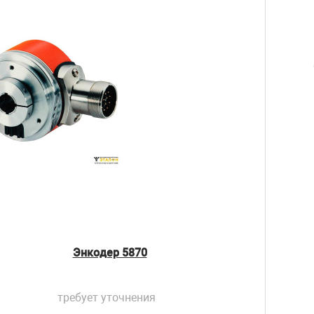
Энкодер 5870
требует уточнения