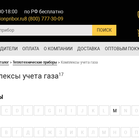
00-18:00
по РФ бесплатно
onpribor.ru
8 (800) 777-30-09
ОДИТЕЛИ
ОПЛАТА
О КОМПАНИИ
ДОСТАВКА
ОПТОВЫМ ПОК
талог
>
Теплотехнические приборы
>
Комплексы учета газа
ексы учета газа
17
Ы
C
D
E
F
G
H
I
J
K
L
M
N
O
В
Г
Д
Е
Ж
З
И
К
Л
М
Н
О
П