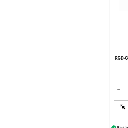
RGD-C
В нал