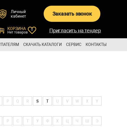
Личный
Заказать звонок
кабинет
КОРЗИНА
Пригласить на тендер
0
Нет товаров
УПАТЕЛЯМ
СКАЧАТЬ КАТАЛОГИ
СЕРВИС
КОНТАКТЫ
P
Q
R
S
T
U
V
W
X
Y
Р
С
Т
У
Ф
Х
Ц
Ч
Ш
Э