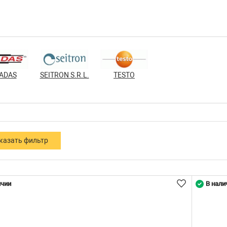
ADAS
SEITRON S.R.L.
TESTO
ичии
В нали