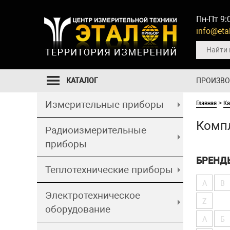
Пн-Пт 9:
info@etal
КАТАЛОГ
ПРОИЗВ
Главная
Ка
Измерительные приборы
>
Компл
Радиоизмерительные
приборы
БРЕНД
Теплотехнические приборы
A
B
Электротехническое
Z
оборудование
А
Б