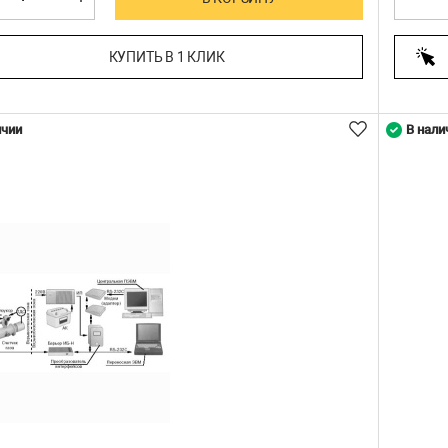
КУПИТЬ В 1 КЛИК
ичии
В нали