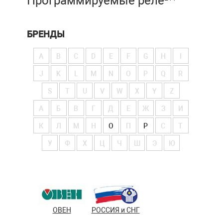
Программируемые реле
БРЕНДЫ
A
B
C
D
E
F
G
H
I
J
K
L
M
N
O
P
Q
R
S
T
U
V
W
X
Y
Z
А
Б
В
Г
Д
Е
Ж
З
И
К
Л
М
Н
О
П
Р
С
Т
У
Ф
Х
Ц
Ч
Ш
Э
Ю
ОВЕН
РОССИЯ и СНГ