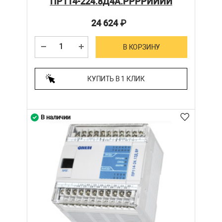
ПР114-224.8Д4А.РРРРИИИИ
24 624
₽
В КОРЗИНУ
КУПИТЬ В 1 КЛИК
В наличии