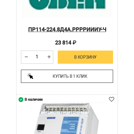
ПР114-224.8Д4А.РРРРИИИУ-Ч
23 814
₽
В КОРЗИНУ
КУПИТЬ В 1 КЛИК
В наличии