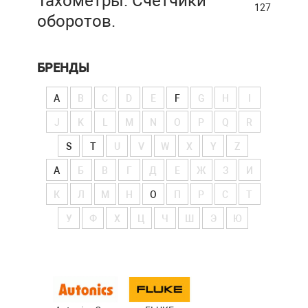
Тахометры. Счетчики
127
оборотов.
БРЕНДЫ
A
B
C
D
E
F
G
H
I
J
K
L
M
N
O
P
Q
R
S
T
U
V
W
X
Y
Z
А
Б
В
Г
Д
Е
Ж
З
И
К
Л
М
Н
О
П
Р
С
Т
У
Ф
Х
Ц
Ч
Ш
Э
Ю