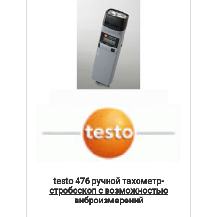
testo 476 ручной тахометр-
стробоскоп с возможностью
виброизмерений