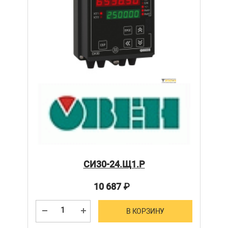
СИ30-24.Щ1.Р
10 687
₽
В КОРЗИНУ