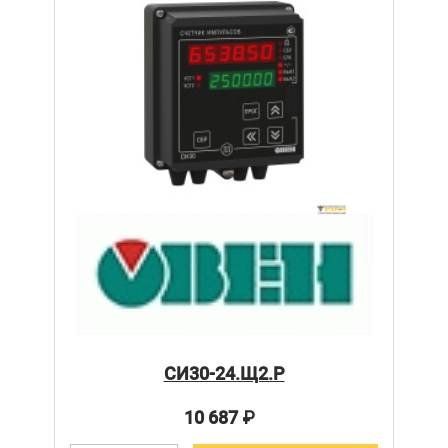
СИ30-24.Щ2.Р
10 687
₽