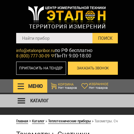
по РФ бесплатно
info@etalonpribor.ru
Пн-Пт 9:00-18:00
8 (800) 777-30-09
ПРИГЛАСИТЬ НА ТЕНДЕР
ЗАКАЗАТЬ ЗВОНОК
ИЗБРАННОЕ
КОРЗИНА
МЕНЮ
Нет товаров
Нет товаров
КАТАЛОГ
Главная
Каталог
>
Теплотехнические приборы
>
Тахометры. Счетчики об
>