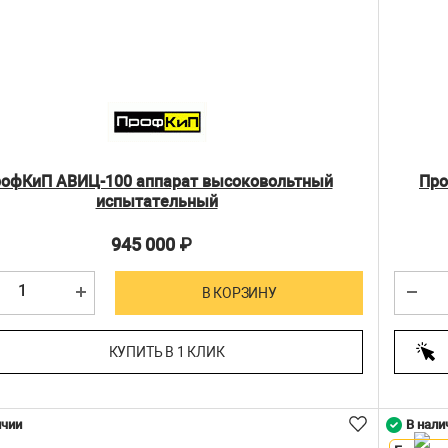
офКиП АВИЦ-100 аппарат высоковольтный
Про
испытательный
945 000
₽
В КОРЗИНУ
КУПИТЬ В 1 КЛИК
ичии
В нали