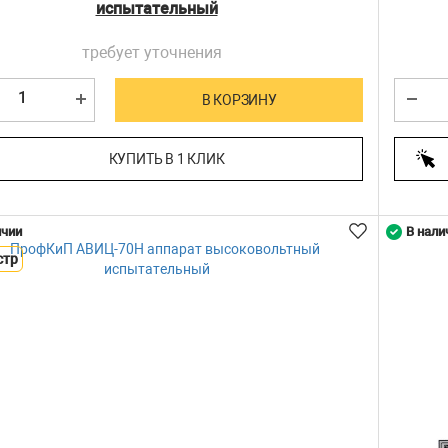
испытательный
требует уточнения
В КОРЗИНУ
КУПИТЬ В 1 КЛИК
ичии
В нали
стр