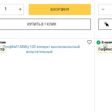
В КОРЗИНУ
КУПИТЬ В 1 КЛИК
ичии
В нали
стр
Госреес