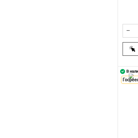
В нал
Госрее