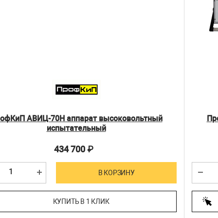
офКиП АВИЦ-70Н аппарат высоковольтный
Пр
испытательный
434 700
₽
В КОРЗИНУ
КУПИТЬ В 1 КЛИК