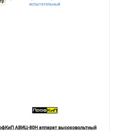
тр
офКиП АВИЦ-80Н аппарат высоковольтный