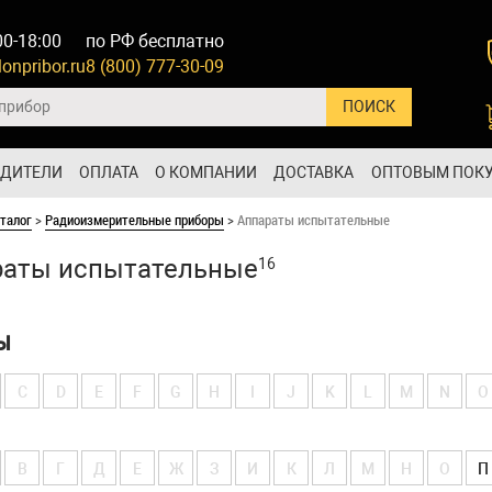
00-18:00
по РФ бесплатно
onpribor.ru
8 (800) 777-30-09
ОДИТЕЛИ
ОПЛАТА
О КОМПАНИИ
ДОСТАВКА
ОПТОВЫМ ПОК
талог
>
Радиоизмерительные приборы
>
Аппараты испытательные
раты испытательные
16
Ы
C
D
E
F
G
H
I
J
K
L
M
N
O
В
Г
Д
Е
Ж
З
И
К
Л
М
Н
О
П