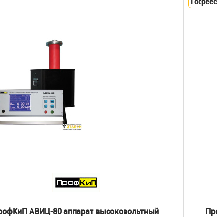
Госреес
рофКиП АВИЦ-80 аппарат высоковольтный
Пр