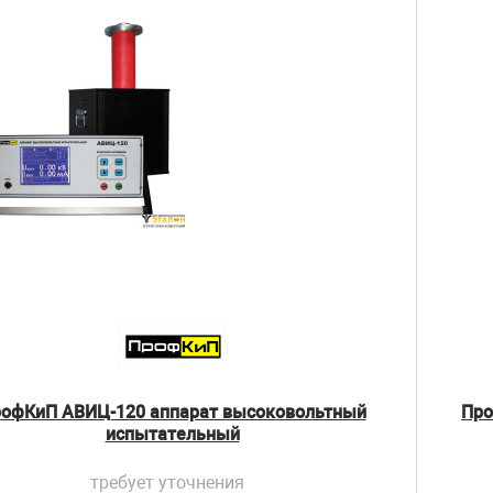
офКиП АВИЦ-120 аппарат высоковольтный
Про
испытательный
требует уточнения