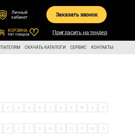
Личный
Заказать звонок
кабинет
КОРЗИНА
Пригласить на тендер
0
Нет товаров
УПАТЕЛЯМ
СКАЧАТЬ КАТАЛОГИ
СЕРВИС
КОНТАКТЫ
P
Q
R
S
T
U
V
W
X
Y
Р
С
Т
У
Ф
Х
Ц
Ч
Ш
Э