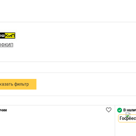
ОФКИП
ичии
В нали
Госреес