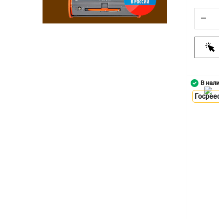
В нал
Госрее