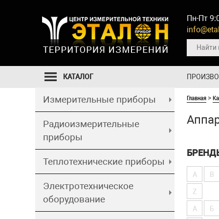
Пн-Пт 9:
info@etal
КАТАЛОГ
ПРОИЗВ
Главная
Ка
Измерительные приборы
>
Аппа
Радиоизмерительные
приборы
БРЕНД
Теплотехнические приборы
A
B
Электротехническое
Z
оборудование
А
Б