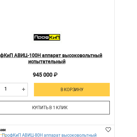
фКиП АВИЦ-100Н аппарат высоковольтный
испытательный
945 000
₽
В КОРЗИНУ
КУПИТЬ В 1 КЛИК
чии