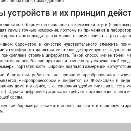
ния лабораторных исследований.
ы устройств и их принцип дейс
жидкостного барометра основана на измерении ртути (чаще всег
дят самые точные измерения, поэтому их применяют в лаборатори
тировать, не подходят для домашнего применения, т. к. ртуть ядов
идном барометре в качестве чувствительного элемента прим
ии атмосферного давления ее стенки деформируются и давят на
 прикреплена стрелка циферблата. Такой способ менее точен, ч
иентов на ослабление пружины и температуру окружающей сред
азмеры, портативность, широкий диапазон измерений и отсутствие
ые барометры работают на принципе преобразования физиче
ывается микропроцессором и выдается на ЖК-дисплей в виде
ования дома и в офисе, т. к. показания удобно считывать, есть
тр). Однако цифровые устройства требуют подключения к сети и
щей среды.
окупкой барометра закажите звонок на сайте и проконсультир
м.