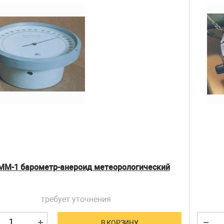
ММ-1 барометр-анероид метеорологический
требует уточнения
В КОРЗИНУ