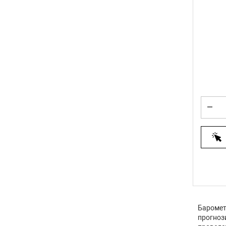
Бароме
прогноз