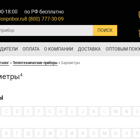
00-18:00
по РФ бесплатно
onpribor.ru
8 (800) 777-30-09
ОДИТЕЛИ
ОПЛАТА
О КОМПАНИИ
ДОСТАВКА
ОПТОВЫМ ПОК
талог
>
Теплотехнические приборы
>
Барометры
метры
4
Ы
C
D
E
F
G
H
I
J
K
L
M
N
O
В
Г
Д
Е
Ж
З
И
К
Л
М
Н
О
П