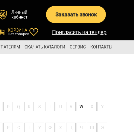
Личный
Заказать звонок
кабинет
КОРЗИНА
Пригласить на тендер
0
Нет товаров
УПАТЕЛЯМ
СКАЧАТЬ КАТАЛОГИ
СЕРВИС
КОНТАКТЫ
P
Q
R
S
T
U
V
W
X
Y
Р
С
Т
У
Ф
Х
Ц
Ч
Ш
Э