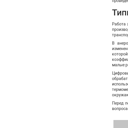
проведе
Тип
Работа 
произво
транспор
В анеро
изменен
которой
коэффиц
малые р
Цифров
обрабат
использ
термоме
окружаю
Перед п
вопроса