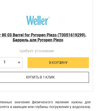
r 80 03 Barrel for Pyropen Piezo (T0051619299).
Баррель для Pyropen Piezo
требует уточнения
В КОРЗИНУ
КУПИТЬ В 1 КЛИК
сленные значения физического явления нужны для
олета в авиации или глубины погружения у водолазов,