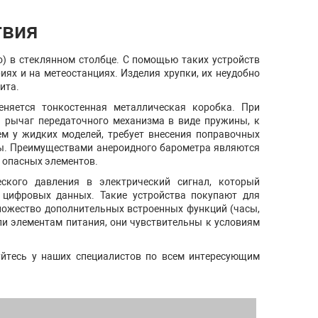
твия
о) в стеклянном столбце. С помощью таких устройств
ях и на метеостанциях. Изделия хрупки, их неудобно
ита.
еняется тонкостенная металлическая коробка. При
 рычаг передаточного механизма в виде пружины, к
ем у жидких моделей, требует внесения поправочных
ы. Преимуществами анероидного барометра являются
 опасных элементов.
ского давления в электрический сигнал, который
 цифровых данных. Такие устройства покупают для
 множество дополнительных встроенных функций (часы,
ли элементам питания, они чувствительны к условиям
уйтесь у наших специалистов по всем интересующим