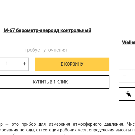
М-67 барометр-анероид контрольный
Welle
требует уточнения
В КОРЗИНУ
КУПИТЬ В 1 КЛИК
тр — это прибор для измерения атмосферного давления. Чи
ирования погоды, аттестации рабочих мест, определения высоты п