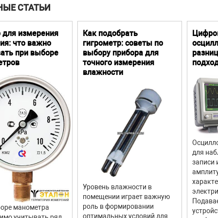
НЫЕ СТАТЬИ
 для измерения
Как подобрать
Цифро
ия: что важно
гигрометр: советы по
осцилл
ать при выборе
выбору прибора для
разниц
етров
точного измерения
подхо
влажности
Осцилло
для наб
записи 
амплит
характ
Уровень влажности в
электри
помещении играет важную
Подава
роль в формировании
оре манометра
устройс
оптимальных условий для
имо учитывать ряд