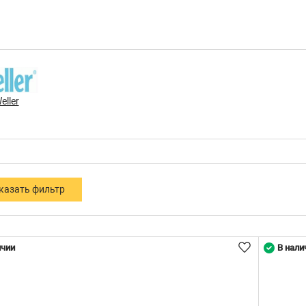
eller
ичии
В нали