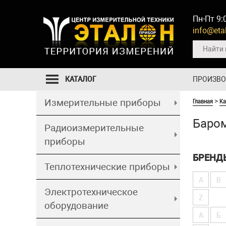
Пн-Пт 9:
info@etal
КАТАЛОГ
ПРОИЗВ
Главная
Ка
Измерительные приборы
>
Баро
Радиоизмерительные
приборы
БРЕНД
Теплотехнические приборы
A
B
Электротехническое
Z
оборудование
А
Б