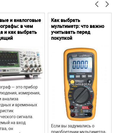
вые и аналоговые
Как выбрать
Цифро
ографы: в чем
мультиметр: что важно
Преим
а и как выбрать
учитывать перед
особе
дящий
покупкой
граф — это прибор
Цифров
людения, измерения,
прибор
и анализа
для из
удных и временных
вращен
еристик
объекто
ческого сигнала.
двигате
емый на вход
отличи
Если вы задумались о
тва, он
моделе
приобретении мультиметра,