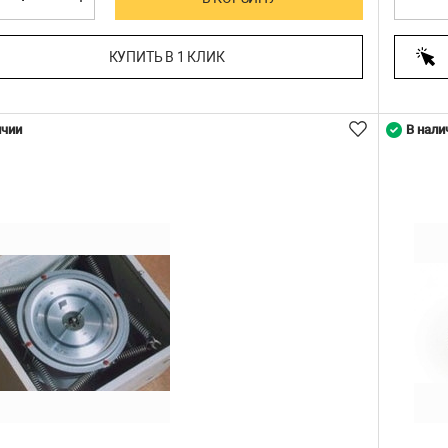
КУПИТЬ В 1 КЛИК
ичии
В нали