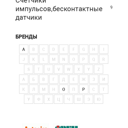
Счетчики
импульсов,бесконтактные
9
датчики
БРЕНДЫ
A
B
C
D
E
F
G
H
I
J
K
L
M
N
O
P
Q
R
S
T
U
V
W
X
Y
Z
А
Б
В
Г
Д
Е
Ж
З
И
К
Л
М
Н
О
П
Р
С
Т
У
Ф
Х
Ц
Ч
Ш
Э
Ю