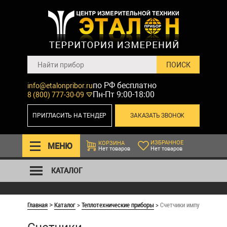
по РФ бесплатно
info@etalonpribor.ru
Пн-Пт 9:00-18:00
8 (800) 777-30-09
ПРИГЛАСИТЬ НА ТЕНДЕР
ЗАКАЗАТЬ ЗВОНОК
ИЗБРАННОЕ
КОРЗИНА
МЕНЮ
Нет товаров
Нет товаров
КАТАЛОГ
Главная
Каталог
>
Теплотехнические приборы
>
Счетчики импульсов,бес
>