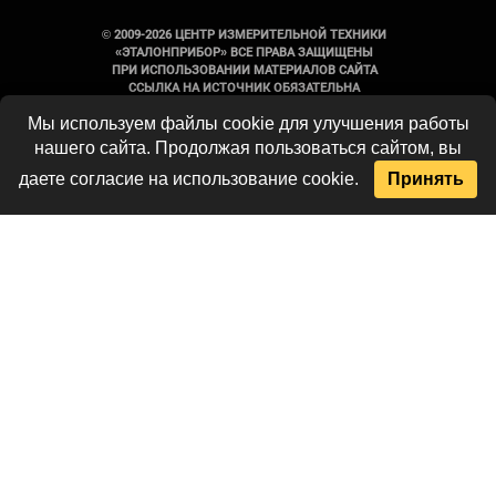
© 2009-2026 ЦЕНТР ИЗМЕРИТЕЛЬНОЙ ТЕХНИКИ
«ЭТАЛОНПРИБОР» ВСЕ ПРАВА ЗАЩИЩЕНЫ
ПРИ ИСПОЛЬЗОВАНИИ МАТЕРИАЛОВ САЙТА
ССЫЛКА НА ИСТОЧНИК ОБЯЗАТЕЛЬНА
Мы используем файлы cookie для улучшения работы
Вся информация на сайте носит
нашего сайта. Продолжая пользоваться сайтом, вы
справочный характер и не является
публичной офертой, определяемой
даете согласие на использование cookie.
Принять
положениями Статьи 437 Гражданского
кодекса Российской Федерации. Технические
параметры и комплект поставки
оборудования могут быть изменены
производителем без предварительного
уведомления. Продукция, предлагаемая
нашей компанией, не имеет бытового или
иного назначения, не связанного с
осуществлением предпринимательской
деятельности. Данный ресурс является
официальным сайтом-каталогом компании,
не является интернет-магазином и носит
исключительно информационный характер.