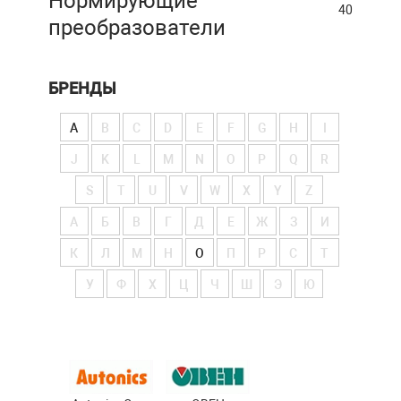
Нормирующие
40
преобразователи
БРЕНДЫ
A
B
C
D
E
F
G
H
I
J
K
L
M
N
O
P
Q
R
S
T
U
V
W
X
Y
Z
А
Б
В
Г
Д
Е
Ж
З
И
К
Л
М
Н
О
П
Р
С
Т
У
Ф
Х
Ц
Ч
Ш
Э
Ю