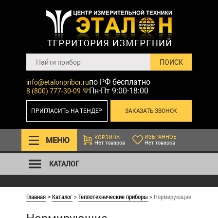
по РФ бесплатно
info@etalonpribor.ru
Пн-Пт 9:00-18:00
8 (800) 777-30-09
ПРИГЛАСИТЬ НА ТЕНДЕР
ЗАКАЗАТЬ ЗВОНОК
ИЗБРАННОЕ
КОРЗИНА
МЕНЮ
Нет товаров
Нет товаров
КАТАЛОГ
Главная
Каталог
>
Теплотехнические приборы
>
Нормирующие преобраз
>