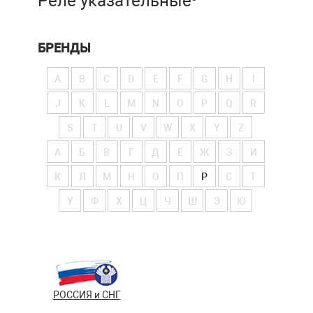
Реле указательные
БРЕНДЫ
A
B
C
D
E
F
G
H
I
J
K
L
M
N
O
P
Q
R
S
T
U
V
W
X
Y
Z
А
Б
В
Г
Д
Е
Ж
З
И
К
Л
М
Н
О
П
Р
С
Т
У
Ф
Х
Ц
Ч
Ш
Э
Ю
РОССИЯ и СНГ