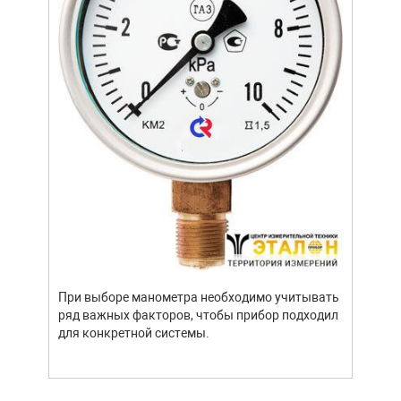
стат
подх
разл
При выборе манометра необходимо учитывать
ряд важных факторов, чтобы прибор подходил
для конкретной системы.