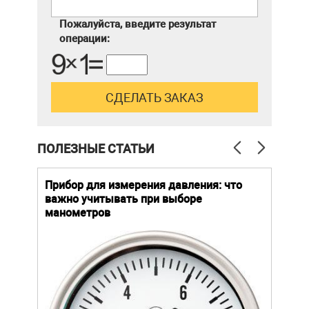
Пожалуйста, введите результат
операции:
ПОЛЕЗНЫЕ СТАТЬИ
й
Прибор для измерения давления: что
Как
важно учитывать при выборе
выб
манометров
вла
ают
ание.
Уров
ов
важн
усло
щей
опре
устр