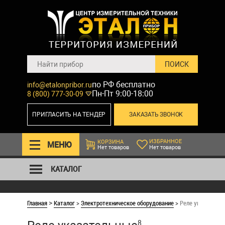
по РФ бесплатно
info@etalonpribor.ru
Пн-Пт 9:00-18:00
8 (800) 777-30-09
ПРИГЛАСИТЬ НА ТЕНДЕР
ЗАКАЗАТЬ ЗВОНОК
ИЗБРАННОЕ
КОРЗИНА
МЕНЮ
Нет товаров
Нет товаров
КАТАЛОГ
Главная
Каталог
>
Электротехническое оборудование
>
Реле указатель
>
8