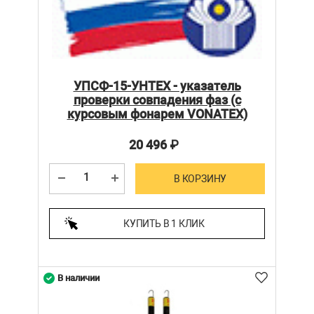
УПСФ-15-УНТЕХ - указатель
проверки совпадения фаз (с
курсовым фонарем VONATEX)
20 496
₽
В КОРЗИНУ
КУПИТЬ В 1 КЛИК
В наличии