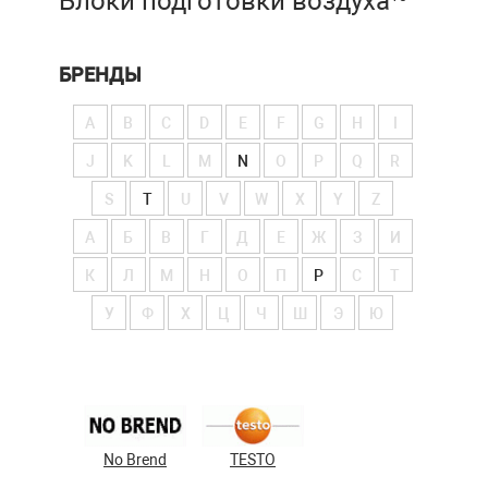
Блоки подготовки воздуха
БРЕНДЫ
A
B
C
D
E
F
G
H
I
J
K
L
M
N
O
P
Q
R
S
T
U
V
W
X
Y
Z
А
Б
В
Г
Д
Е
Ж
З
И
К
Л
М
Н
О
П
Р
С
Т
У
Ф
Х
Ц
Ч
Ш
Э
Ю
No Brend
TESTO