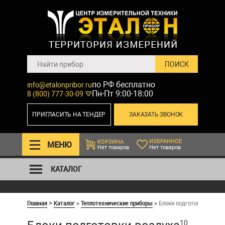
по РФ бесплатно
info@etalonpribor.ru
Пн-Пт 9:00-18:00
8 (800) 777-30-09
ПРИГЛАСИТЬ НА ТЕНДЕР
ЗАКАЗАТЬ ЗВОНОК
ИЗБРАННОЕ
КОРЗИНА
МЕНЮ
Нет товаров
Нет товаров
КАТАЛОГ
Главная
Каталог
>
Теплотехнические приборы
>
Блоки подготовки возду
>
10