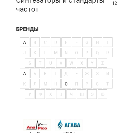
Синтезаторы и стандарты
12
частот
БРЕНДЫ
A
B
C
D
E
F
G
H
I
J
K
L
M
N
O
P
Q
R
S
T
U
V
W
X
Y
Z
А
Б
В
Г
Д
Е
Ж
З
И
К
Л
М
Н
О
П
Р
С
Т
У
Ф
Х
Ц
Ч
Ш
Э
Ю