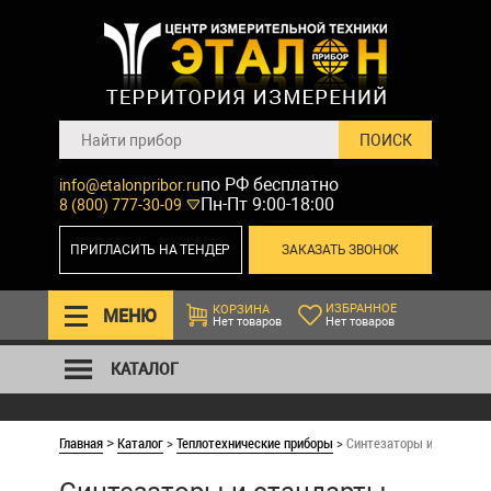
по РФ бесплатно
info@etalonpribor.ru
Пн-Пт 9:00-18:00
8 (800) 777-30-09
ПРИГЛАСИТЬ НА ТЕНДЕР
ЗАКАЗАТЬ ЗВОНОК
ИЗБРАННОЕ
КОРЗИНА
МЕНЮ
Нет товаров
Нет товаров
КАТАЛОГ
Главная
Каталог
>
Теплотехнические приборы
>
Синтезаторы и стандарт
>