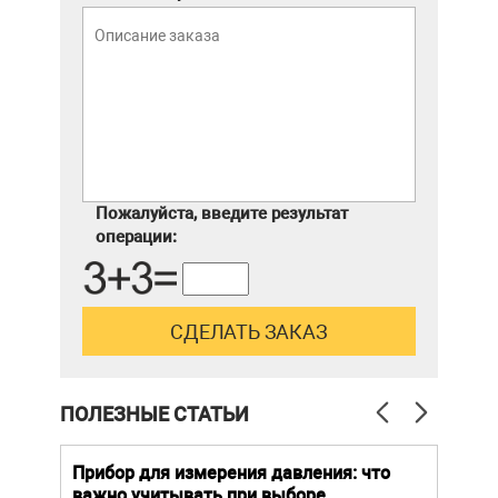
Пожалуйста, введите результат
операции:
ПОЛЕЗНЫЕ СТАТЬИ
й
Прибор для измерения давления: что
Как
важно учитывать при выборе
выб