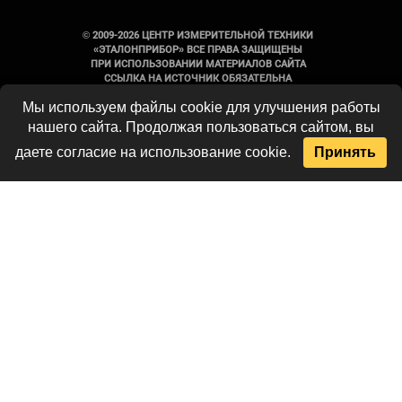
© 2009-2026 ЦЕНТР ИЗМЕРИТЕЛЬНОЙ ТЕХНИКИ
«ЭТАЛОНПРИБОР» ВСЕ ПРАВА ЗАЩИЩЕНЫ
ПРИ ИСПОЛЬЗОВАНИИ МАТЕРИАЛОВ САЙТА
ССЫЛКА НА ИСТОЧНИК ОБЯЗАТЕЛЬНА
Мы используем файлы cookie для улучшения работы
Вся информация на сайте носит
нашего сайта. Продолжая пользоваться сайтом, вы
справочный характер и не является
публичной офертой, определяемой
даете согласие на использование cookie.
Принять
положениями Статьи 437 Гражданского
кодекса Российской Федерации. Технические
параметры и комплект поставки
оборудования могут быть изменены
производителем без предварительного
уведомления. Продукция, предлагаемая
нашей компанией, не имеет бытового или
иного назначения, не связанного с
осуществлением предпринимательской
деятельности. Данный ресурс является
официальным сайтом-каталогом компании,
не является интернет-магазином и носит
исключительно информационный характер.