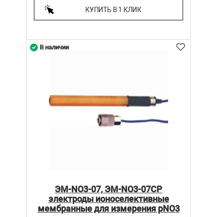
КУПИТЬ В 1 КЛИК
В наличии
ЭМ-NО3-07, ЭМ-NО3-07СР
электроды ионоселективные
мембранные для измерения pNO3