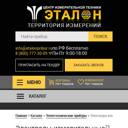
по РФ бесплатно
info@etalonpribor.ru
Пн-Пт 9:00-18:00
8 (800) 777-30-09
ПРИГЛАСИТЬ НА ТЕНДЕР
ЗАКАЗАТЬ ЗВОНОК
ИЗБРАННОЕ
КОРЗИНА
МЕНЮ
Нет товаров
Нет товаров
КАТАЛОГ
Главная
Каталог
>
Теплотехнические приборы
>
Электроды измеритель
>
23