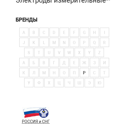
Электроды измерительные
БРЕНДЫ
A
B
C
D
E
F
G
H
I
J
K
L
M
N
O
P
Q
R
S
T
U
V
W
X
Y
Z
А
Б
В
Г
Д
Е
Ж
З
И
К
Л
М
Н
О
П
Р
С
Т
У
Ф
Х
Ц
Ч
Ш
Э
Ю
РОССИЯ и СНГ