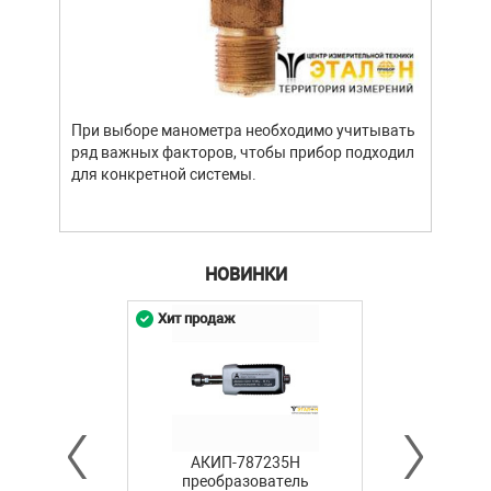
Уров
важн
усло
опре
устр
При выборе манометра необходимо учитывать
стат
ряд важных факторов, чтобы прибор подходил
подх
для конкретной системы.
разл
НОВИНКИ
Хит продаж
АКИП-787235H
преобразователь