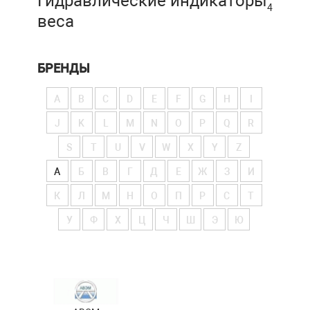
Гидравлические индикаторы
4
веса
БРЕНДЫ
A
B
C
D
E
F
G
H
I
J
K
L
M
N
O
P
Q
R
S
T
U
V
W
X
Y
Z
А
Б
В
Г
Д
Е
Ж
З
И
К
Л
М
Н
О
П
Р
С
Т
У
Ф
Х
Ц
Ч
Ш
Э
Ю