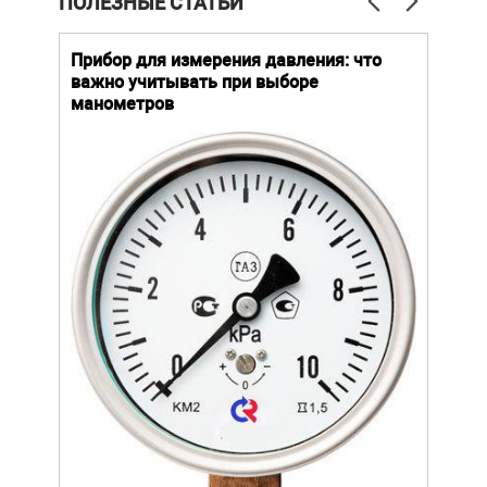
ПОЛЕЗНЫЕ СТАТЬИ
й
Прибор для измерения давления: что
Как
важно учитывать при выборе
выб
манометров
вла
ают
ание.
ов
щей