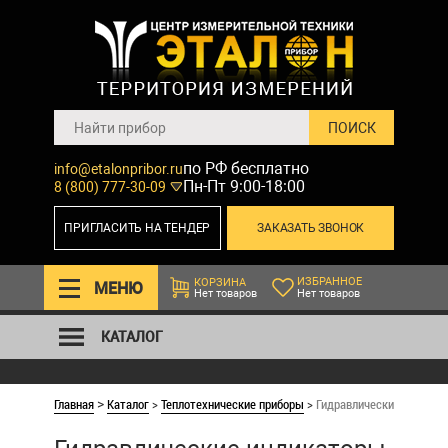
по РФ бесплатно
info@etalonpribor.ru
Пн-Пт 9:00-18:00
8 (800) 777-30-09
ПРИГЛАСИТЬ НА ТЕНДЕР
ЗАКАЗАТЬ ЗВОНОК
ИЗБРАННОЕ
КОРЗИНА
МЕНЮ
Нет товаров
Нет товаров
КАТАЛОГ
Главная
Каталог
>
Теплотехнические приборы
>
Гидравлические индикат
>