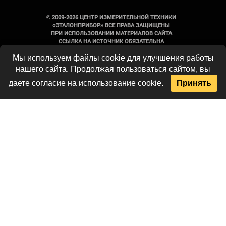
© 2009-2026 ЦЕНТР ИЗМЕРИТЕЛЬНОЙ ТЕХНИКИ
«ЭТАЛОНПРИБОР» ВСЕ ПРАВА ЗАЩИЩЕНЫ
ПРИ ИСПОЛЬЗОВАНИИ МАТЕРИАЛОВ САЙТА
ССЫЛКА НА ИСТОЧНИК ОБЯЗАТЕЛЬНА
Мы используем файлы cookie для улучшения работы
Вся информация на сайте носит
нашего сайта. Продолжая пользоваться сайтом, вы
справочный характер и не является
публичной офертой, определяемой
даете согласие на использование cookie.
Принять
положениями Статьи 437 Гражданского
кодекса Российской Федерации. Технические
параметры и комплект поставки
оборудования могут быть изменены
производителем без предварительного
уведомления. Продукция, предлагаемая
нашей компанией, не имеет бытового или
иного назначения, не связанного с
осуществлением предпринимательской
деятельности. Данный ресурс является
официальным сайтом-каталогом компании,
не является интернет-магазином и носит
исключительно информационный характер.