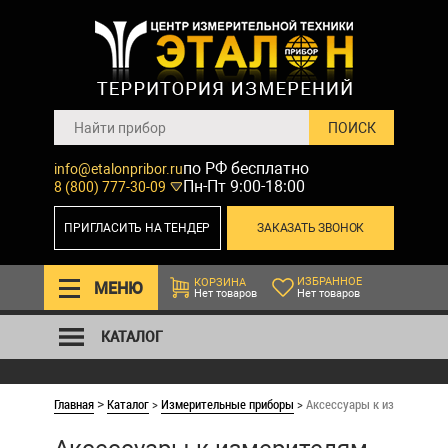
по РФ бесплатно
info@etalonpribor.ru
Пн-Пт 9:00-18:00
8 (800) 777-30-09
ПРИГЛАСИТЬ НА ТЕНДЕР
ЗАКАЗАТЬ ЗВОНОК
ИЗБРАННОЕ
КОРЗИНА
МЕНЮ
Нет товаров
Нет товаров
КАТАЛОГ
Главная
Каталог
>
Измерительные приборы
>
Аксессуары к измерителям
>