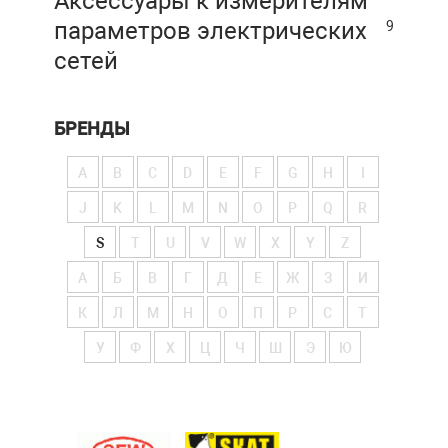
Аксессуары к измерителям
параметров электрических
9
сетей
БРЕНДЫ
A
B
C
D
E
F
G
H
I
J
K
L
M
N
O
P
Q
R
S
T
U
V
W
X
Y
Z
А
Б
В
Г
Д
Е
Ж
З
И
К
Л
М
Н
О
П
Р
С
Т
У
Ф
Х
Ц
Ч
Ш
Э
Ю