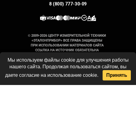
8 (800) 777-30-09
© 2009-2026 ЦЕНТР ИЗМЕРИТЕЛЬНОЙ ТЕХНИКИ
«ЭТАЛОНПРИБОР» ВСЕ ПРАВА ЗАЩИЩЕНЫ
ПРИ ИСПОЛЬЗОВАНИИ МАТЕРИАЛОВ САЙТА
ССЫЛКА НА ИСТОЧНИК ОБЯЗАТЕЛЬНА
Мы используем файлы cookie для улучшения работы
Вся информация на сайте носит
нашего сайта. Продолжая пользоваться сайтом, вы
справочный характер и не является
публичной офертой, определяемой
даете согласие на использование cookie.
Принять
положениями Статьи 437 Гражданского
кодекса Российской Федерации. Технические
параметры и комплект поставки
оборудования могут быть изменены
производителем без предварительного
уведомления. Продукция, предлагаемая
нашей компанией, не имеет бытового или
иного назначения, не связанного с
осуществлением предпринимательской
деятельности. Данный ресурс является
официальным сайтом-каталогом компании,