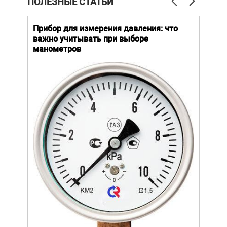
ПОЛЕЗНЫЕ СТАТЬИ
й
Прибор для измерения давления: что
Как
важно учитывать при выборе
выб
манометров
вла
ают
ание.
Уров
ов
важн
усло
щей
опре
устр
стат
подх
разл