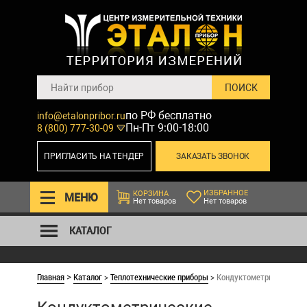
по РФ бесплатно
info@etalonpribor.ru
Пн-Пт 9:00-18:00
8 (800) 777-30-09
ПРИГЛАСИТЬ НА ТЕНДЕР
ЗАКАЗАТЬ ЗВОНОК
ИЗБРАННОЕ
КОРЗИНА
МЕНЮ
Нет товаров
Нет товаров
КАТАЛОГ
Главная
Каталог
>
Теплотехнические приборы
>
Кондуктометрические у
>