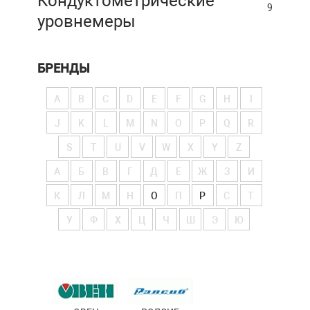
Кондуктометрические
9
уровнемеры
БРЕНДЫ
A
B
C
D
E
F
G
H
I
J
K
L
M
N
O
P
Q
R
S
T
U
V
W
X
Y
Z
А
Б
В
Г
Д
Е
Ж
З
И
К
Л
М
Н
О
П
Р
С
Т
У
Ф
Х
Ц
Ч
Ш
Э
Ю