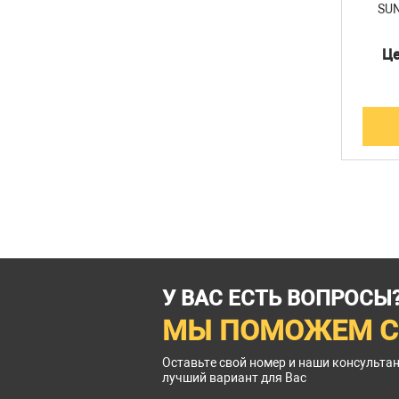
-N24FA24F-25IN
АКИП-4221(026) + H34-
SUN
ельная сборка
26, H98 анализатор
сигналов и спектра
на: 336 965 ₽
Цена: 4 959 300 ₽
Це
АКИП-4221 опция 026 с
опциями H34-26, H98
В КОРЗИНУ
В КОРЗИНУ
У ВАС ЕСТЬ ВОПРОСЫ
МЫ ПОМОЖЕМ С
Оставьте свой номер и наши консульта
лучший вариант для Вас