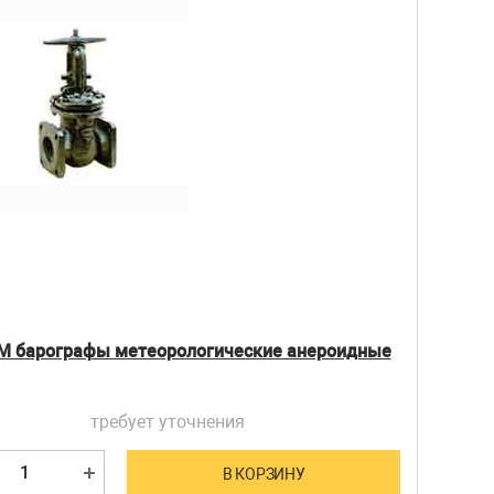
М барографы метеорологические анероидные
требует уточнения
В КОРЗИНУ