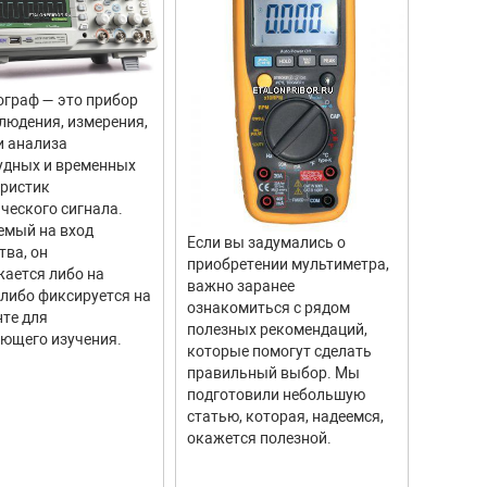
граф — это прибор
Цифров
людения, измерения,
прибор
и анализа
для из
удных и временных
вращен
еристик
объекто
ческого сигнала.
двигате
емый на вход
отличи
Если вы задумались о
тва, он
моделе
приобретении мультиметра,
ается либо на
тахоме
важно заранее
 либо фиксируется на
высоку
ознакомиться с рядом
те для
измере
полезных рекомендаций,
ющего изучения.
исполь
которые помогут сделать
соврем
правильный выбор. Мы
информ
подготовили небольшую
Они ши
статью, которая, надеемся,
самых р
окажется полезной.
автомо
промыш