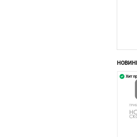
НОВИН
родаж
Хит продаж
Хит п