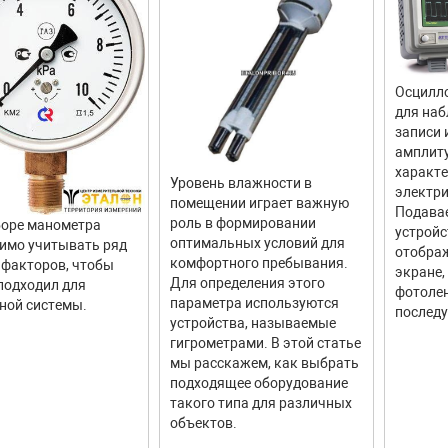
Осцилло
для наб
записи 
амплит
характ
Уровень влажности в
электри
помещении играет важную
Подава
роль в формировании
оре манометра
устройс
оптимальных условий для
имо учитывать ряд
отображ
комфортного пребывания.
факторов, чтобы
экране,
Для определения этого
подходил для
фотолен
параметра используются
ной системы.
последу
устройства, называемые
гигрометрами. В этой статье
мы расскажем, как выбрать
подходящее оборудование
такого типа для различных
объектов.