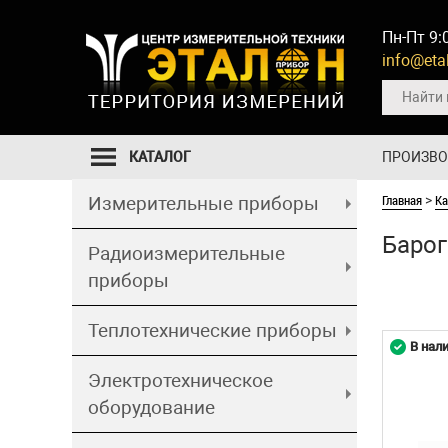
Пн-Пт 9:
info@etal
КАТАЛОГ
ПРОИЗВ
Главная
Ка
Измерительные приборы
>
Баро
Радиоизмерительные
приборы
Теплотехнические приборы
В нал
Электротехническое
оборудование