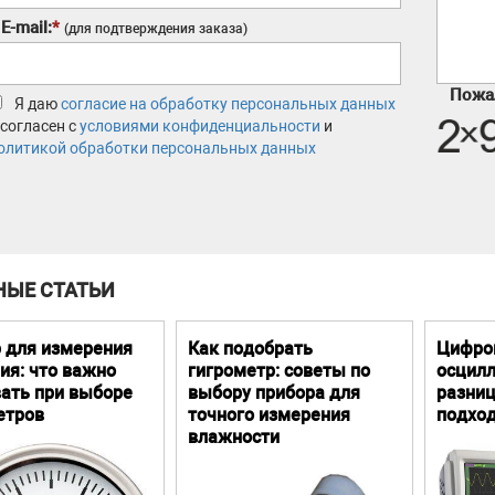
E-mail:
*
(для подтверждения заказа)
Пожал
Я даю
согласие на обработку персональных данных
 согласен с
условиями конфиденциальности
и
олитикой обработки персональных данных
НЫЕ СТАТЬИ
 для измерения
Как подобрать
Цифро
ия: что важно
гигрометр: советы по
осцилл
ать при выборе
выбору прибора для
разниц
етров
точного измерения
подхо
влажности