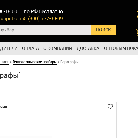
00-18:00
по РФ бесплатно
onpribor.ru
8 (800) 777-30-09
ОДИТЕЛИ
ОПЛАТА
О КОМПАНИИ
ДОСТАВКА
ОПТОВЫМ ПОК
талог
>
Теплотехнические приборы
>
Барографы
графы
1
ичии