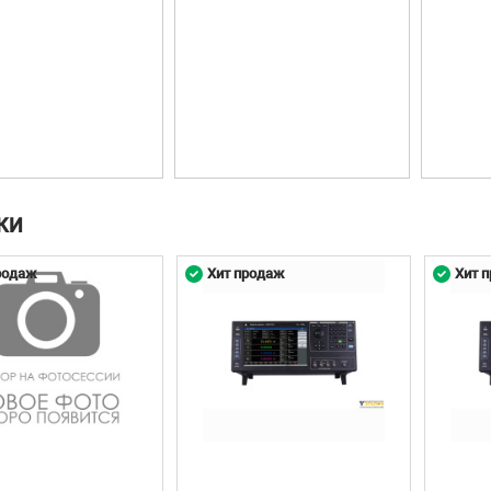
КИ
родаж
Хит продаж
Хит 