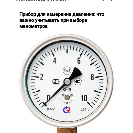
й
Прибор для измерения давления: что
Как
важно учитывать при выборе
выб
манометров
вла
ают
ание.
Уров
ов
важн
усло
щей
опре
устр
стат
подх
разл