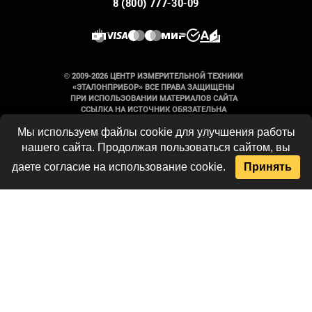
8 (800) 777-30-09
© 2009-2026 ЦЕНТР ИЗМЕРИТЕЛЬНОЙ ТЕХНИКИ
«ЭТАЛОНПРИБОР» ВСЕ ПРАВА ЗАЩИЩЕНЫ
ПРИ ИСПОЛЬЗОВАНИИ МАТЕРИАЛОВ САЙТА
ССЫЛКА НА ИСТОЧНИК ОБЯЗАТЕЛЬНА
Мы используем файлы cookie для улучшения работы
Вся информация на сайте носит
нашего сайта. Продолжая пользоваться сайтом, вы
справочный характер и не является
публичной офертой, определяемой
даете согласие на использование cookie.
Принять
положениями Статьи 437 Гражданского
кодекса Российской Федерации. Технические
параметры и комплект поставки
оборудования могут быть изменены
производителем без предварительного
уведомления. Продукция, предлагаемая
нашей компанией, не имеет бытового или
иного назначения, не связанного с
осуществлением предпринимательской
деятельности. Данный ресурс является
официальным сайтом-каталогом компании,
не является интернет-магазином и носит