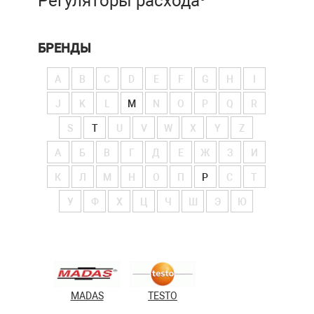
Регуляторы расхода
БРЕНДЫ
A
B
C
D
E
F
G
H
I
J
K
L
M
N
O
P
Q
R
S
T
U
V
W
X
Y
Z
А
Б
В
Г
Д
Е
Ж
З
И
К
Л
М
Н
О
П
Р
С
Т
У
Ф
Х
Ц
Ч
Ш
Э
Ю
MADAS
TESTO