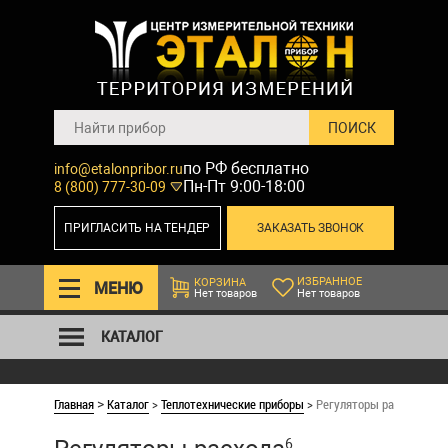
по РФ бесплатно
info@etalonpribor.ru
Пн-Пт 9:00-18:00
8 (800) 777-30-09
ПРИГЛАСИТЬ НА ТЕНДЕР
ЗАКАЗАТЬ ЗВОНОК
ИЗБРАННОЕ
КОРЗИНА
МЕНЮ
Нет товаров
Нет товаров
КАТАЛОГ
Главная
Каталог
>
Теплотехнические приборы
>
Регуляторы расхода
>
6