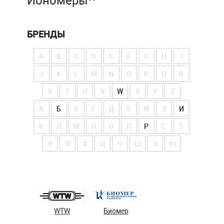
Иономеры
БРЕНДЫ
A
B
C
D
E
F
G
H
I
J
K
L
M
N
O
P
Q
R
S
T
U
V
W
X
Y
Z
А
Б
В
Г
Д
Е
Ж
З
И
К
Л
М
Н
О
П
Р
С
Т
У
Ф
Х
Ц
Ч
Ш
Э
Ю
WTW
Биомер