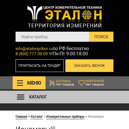
по РФ бесплатно
info@etalonpribor.ru
Пн-Пт 9:00-18:00
8 (800) 777-30-09
ПРИГЛАСИТЬ НА ТЕНДЕР
ЗАКАЗАТЬ ЗВОНОК
ИЗБРАННОЕ
КОРЗИНА
МЕНЮ
Нет товаров
Нет товаров
КАТАЛОГ
Главная
Каталог
>
Измерительные приборы
>
Иономеры
>
60