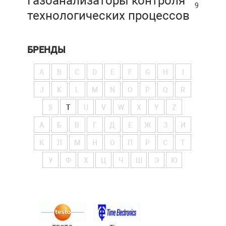
Газоанализаторы контроля
9
технологических процессов
БРЕНДЫ
A
B
C
D
E
F
G
H
I
J
K
L
M
N
O
P
Q
R
S
T
U
V
W
X
Y
Z
А
Б
В
Г
Д
Е
Ж
З
И
К
Л
М
Н
О
П
Р
С
Т
У
Ф
Х
Ц
Ч
Ш
Э
Ю