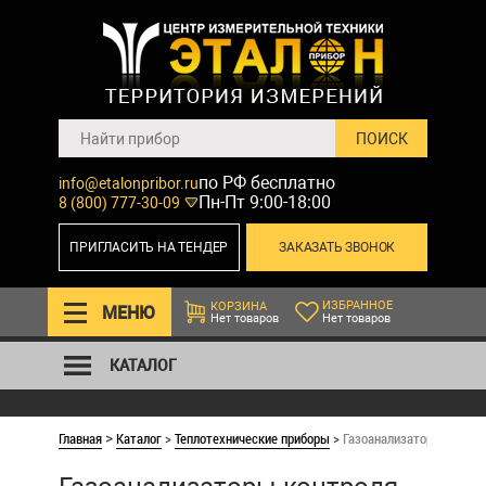
по РФ бесплатно
info@etalonpribor.ru
Пн-Пт 9:00-18:00
8 (800) 777-30-09
ПРИГЛАСИТЬ НА ТЕНДЕР
ЗАКАЗАТЬ ЗВОНОК
ИЗБРАННОЕ
КОРЗИНА
МЕНЮ
Нет товаров
Нет товаров
КАТАЛОГ
Главная
Каталог
>
Теплотехнические приборы
>
Газоанализаторы контро
>