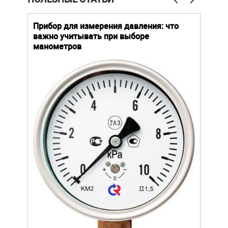
й
Прибор для измерения давления: что
Как
важно учитывать при выборе
выб
манометров
вла
ают
ание.
Уров
ов
важн
усло
щей
опре
устр
стат
подх
разл