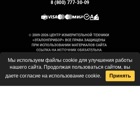
8 (800) 777-30-09
© 2009-2026 ЦЕНТР ИЗМЕРИТЕЛЬНОЙ ТЕХНИКИ
«ЭТАЛОНПРИБОР» ВСЕ ПРАВА ЗАЩИЩЕНЫ
ПРИ ИСПОЛЬЗОВАНИИ МАТЕРИАЛОВ САЙТА
ССЫЛКА НА ИСТОЧНИК ОБЯЗАТЕЛЬНА
Мы используем файлы cookie для улучшения работы
Вся информация на сайте носит
нашего сайта. Продолжая пользоваться сайтом, вы
справочный характер и не является
публичной офертой, определяемой
даете согласие на использование cookie.
Принять
положениями Статьи 437 Гражданского
кодекса Российской Федерации. Технические
параметры и комплект поставки
оборудования могут быть изменены
производителем без предварительного
уведомления. Продукция, предлагаемая
нашей компанией, не имеет бытового или
иного назначения, не связанного с
осуществлением предпринимательской
деятельности. Данный ресурс является
официальным сайтом-каталогом компании,