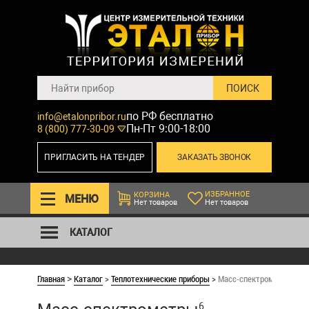
по РФ бесплатно
info@etalonpribor.ru
Пн-Пт 9:00-18:00
8 (800) 777-30-09
ПРИГЛАСИТЬ НА ТЕНДЕР
ЗАКАЗАТЬ ЗВОНОК
ИЗБРАННОЕ
КОРЗИНА
МЕНЮ
Нет товаров
Нет товаров
КАТАЛОГ
Главная
Каталог
>
Теплотехнические приборы
>
Масс-спектрометры
>
6