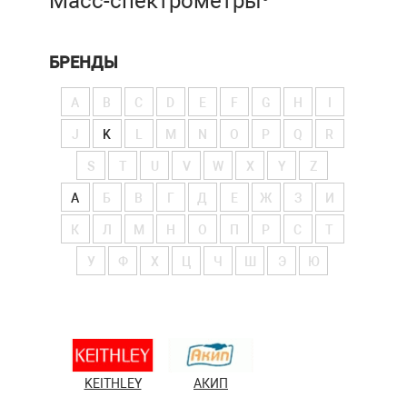
Масс-спектрометры
БРЕНДЫ
A
B
C
D
E
F
G
H
I
J
K
L
M
N
O
P
Q
R
S
T
U
V
W
X
Y
Z
А
Б
В
Г
Д
Е
Ж
З
И
К
Л
М
Н
О
П
Р
С
Т
У
Ф
Х
Ц
Ч
Ш
Э
Ю
KEITHLEY
АКИП