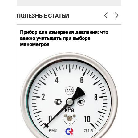
ПОЛЕЗНЫЕ СТАТЬИ
й
Прибор для измерения давления: что
Как
важно учитывать при выборе
выб
манометров
вла
ают
ание.
Уров
ов
важн
усло
щей
опре
устр
стат
подх
разл