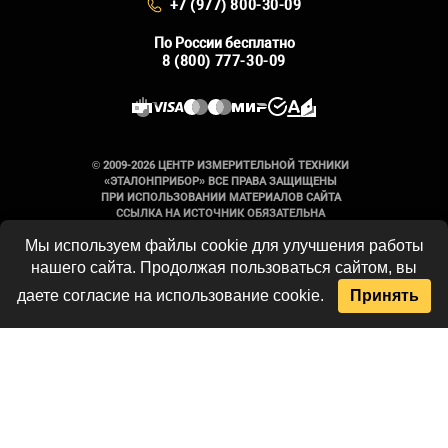
+7 (977) 800-30-09
По России бесплатно
8 (800) 777-30-09
© 2009-2026 ЦЕНТР ИЗМЕРИТЕЛЬНОЙ ТЕХНИКИ
«ЭТАЛОНПРИБОР» ВСЕ ПРАВА ЗАЩИЩЕНЫ
ПРИ ИСПОЛЬЗОВАНИИ МАТЕРИАЛОВ САЙТА
ССЫЛКА НА ИСТОЧНИК ОБЯЗАТЕЛЬНА
Мы используем файлы cookie для улучшения работы
Вся информация на сайте носит
нашего сайта. Продолжая пользоваться сайтом, вы
справочный характер и не является
публичной офертой, определяемой
даете согласие на использование cookie.
Принять
положениями Статьи 437 Гражданского
кодекса Российской Федерации. Технические
параметры и комплект поставки
оборудования могут быть изменены
производителем без предварительного
уведомления. Продукция, предлагаемая
нашей компанией, не имеет бытового или
иного назначения, не связанного с