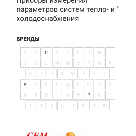
Приборы измерения
параметров систем тепло- и
9
холодоснабжения
БРЕНДЫ
A
B
C
D
E
F
G
H
I
J
K
L
M
N
O
P
Q
R
S
T
U
V
W
X
Y
Z
А
Б
В
Г
Д
Е
Ж
З
И
К
Л
М
Н
О
П
Р
С
Т
У
Ф
Х
Ц
Ч
Ш
Э
Ю