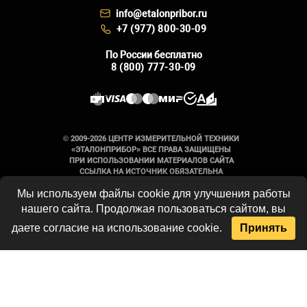
info@etalonpribor.ru
+7 (977) 800-30-09
По России бесплатно
8 (800) 777-30-09
© 2009-2026 ЦЕНТР ИЗМЕРИТЕЛЬНОЙ ТЕХНИКИ
«ЭТАЛОНПРИБОР» ВСЕ ПРАВА ЗАЩИЩЕНЫ
ПРИ ИСПОЛЬЗОВАНИИ МАТЕРИАЛОВ САЙТА
ССЫЛКА НА ИСТОЧНИК ОБЯЗАТЕЛЬНА
Мы используем файлы cookie для улучшения работы
Вся информация на сайте носит
нашего сайта. Продолжая пользоваться сайтом, вы
справочный характер и не является
публичной офертой, определяемой
даете согласие на использование cookie.
Принять
положениями Статьи 437 Гражданского
кодекса Российской Федерации. Технические
параметры и комплект поставки
оборудования могут быть изменены
производителем без предварительного
уведомления. Продукция, предлагаемая