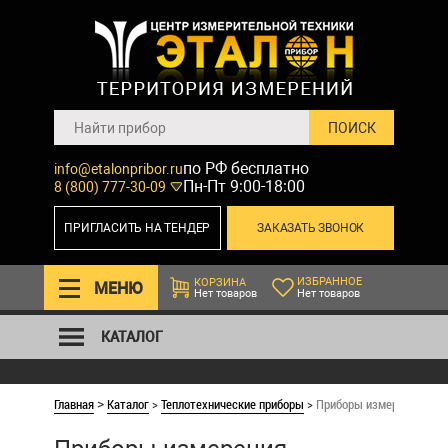
по РФ бесплатно
info@etalonpribor.ru
Пн-Пт 9:00-18:00
8 (800) 777-30-09
ПРИГЛАСИТЬ НА ТЕНДЕР
ЗАКАЗАТЬ ЗВОНОК
ИЗБРАННОЕ
КОРЗИНА
МЕНЮ
Нет товаров
Нет товаров
КАТАЛОГ
Главная
Каталог
>
Теплотехнические приборы
>
Приборы измерения пара
>