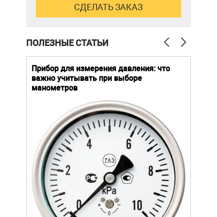
ПОЛЕЗНЫЕ СТАТЬИ
й
Прибор для измерения давления: что
Как
важно учитывать при выборе
выб
манометров
вла
ают
ание.
Уров
ов
важн
усло
щей
опре
устр
стат
подх
разл