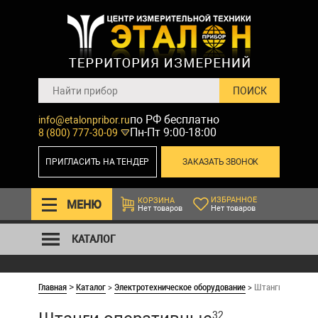
по РФ бесплатно
info@etalonpribor.ru
Пн-Пт 9:00-18:00
8 (800) 777-30-09
ПРИГЛАСИТЬ НА ТЕНДЕР
ЗАКАЗАТЬ ЗВОНОК
ИЗБРАННОЕ
КОРЗИНА
МЕНЮ
Нет товаров
Нет товаров
КАТАЛОГ
Главная
Каталог
>
Электротехническое оборудование
>
Штанги операти
>
32