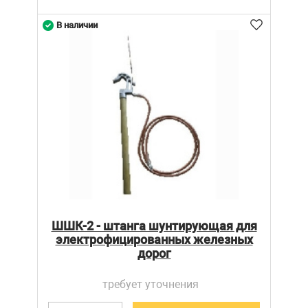
В наличии
ШШК-2 - штанга шунтирующая для
электрофицированных железных
дорог
требует уточнения