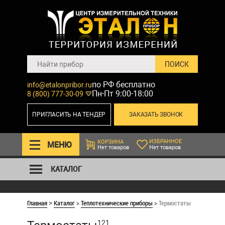
по РФ бесплатно
info@etalonpribor.ru
Пн-Пт 9:00-18:00
8 (800) 777-30-09
ПРИГЛАСИТЬ НА ТЕНДЕР
ЗАКАЗАТЬ ЗВОНОК
ИЗБРАННОЕ
КОРЗИНА
МЕНЮ
Нет товаров
Нет товаров
КАТАЛОГ
Главная
Каталог
>
Теплотехнические приборы
>
Термостаты
>
121