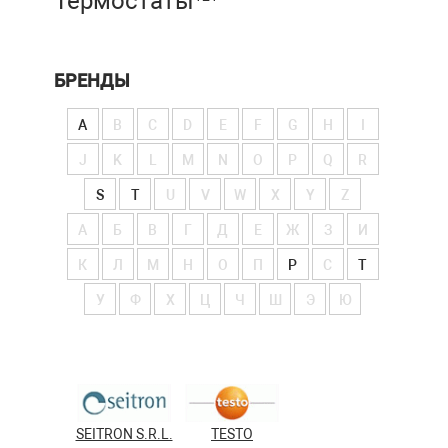
Термостаты
БРЕНДЫ
A
B
C
D
E
F
G
H
I
J
K
L
M
N
O
P
Q
R
S
T
U
V
W
X
Y
Z
А
Б
В
Г
Д
Е
Ж
З
И
К
Л
М
Н
О
П
Р
С
Т
У
Ф
Х
Ц
Ч
Ш
Э
Ю
SEITRON S.R.L.
TESTO