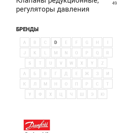
Клапаны редукционные,
49
регуляторы давления
БРЕНДЫ
A
B
C
D
E
F
G
H
I
J
K
L
M
N
O
P
Q
R
S
T
U
V
W
X
Y
Z
А
Б
В
Г
Д
Е
Ж
З
И
К
Л
М
Н
О
П
Р
С
Т
У
Ф
Х
Ц
Ч
Ш
Э
Ю