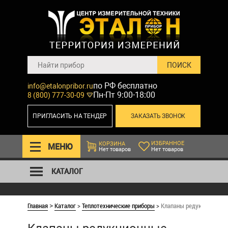
по РФ бесплатно
info@etalonpribor.ru
Пн-Пт 9:00-18:00
8 (800) 777-30-09
ПРИГЛАСИТЬ НА ТЕНДЕР
ЗАКАЗАТЬ ЗВОНОК
ИЗБРАННОЕ
КОРЗИНА
МЕНЮ
Нет товаров
Нет товаров
КАТАЛОГ
Главная
Каталог
>
Теплотехнические приборы
>
Клапаны редукционные, 
>