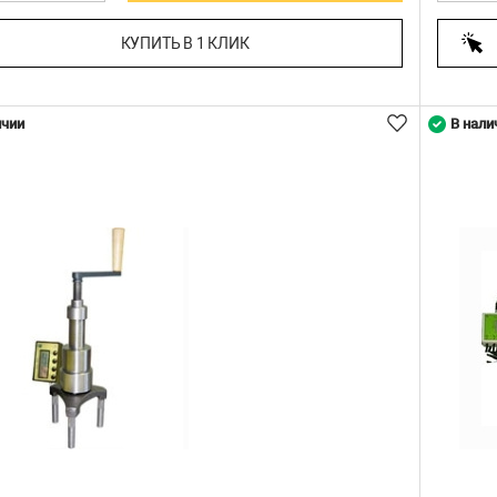
КУПИТЬ В 1 КЛИК
ичии
В нали