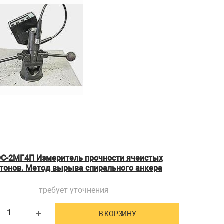
С-2МГ4П Измеритель прочности ячеистых
тонов. Метод вырыва спирального анкера
требует уточнения
В КОРЗИНУ