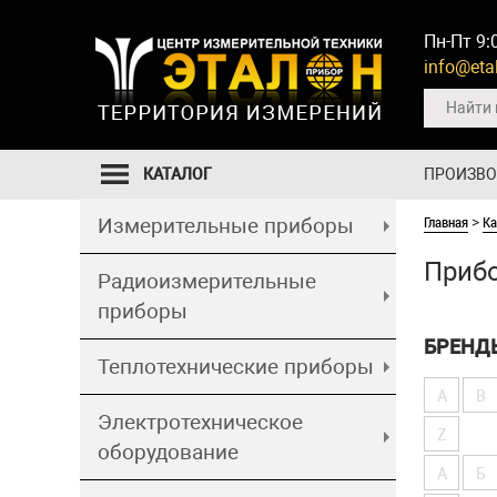
Пн-Пт 9:
info@etal
КАТАЛОГ
ПРОИЗВ
Главная
Ка
Измерительные приборы
>
Прибо
Радиоизмерительные
приборы
БРЕНД
Теплотехнические приборы
A
B
Электротехническое
Z
оборудование
А
Б