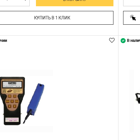
КУПИТЬ В 1 КЛИК
ичии
В нали