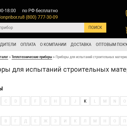
00-18:00
по РФ бесплатно
onpribor.ru
8 (800) 777-30-09
ОДИТЕЛИ
ОПЛАТА
О КОМПАНИИ
ДОСТАВКА
ОПТОВЫМ ПОК
талог
>
Теплотехнические приборы
>
Приборы для испытаний строительных матери
ры для испытаний строительных мат
Ы
C
D
E
F
G
H
I
J
K
L
M
N
O
В
Г
Д
Е
Ж
З
И
К
Л
М
Н
О
П