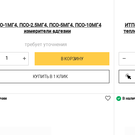
О-1МГ4, ПСО-2.5МГ4, ПСО-5МГ4, ПСО-10МГ4
ИТП
измерители адгезии
тепл
требует уточнения
В КОРЗИНУ
КУПИТЬ В 1 КЛИК
ичии
В нали