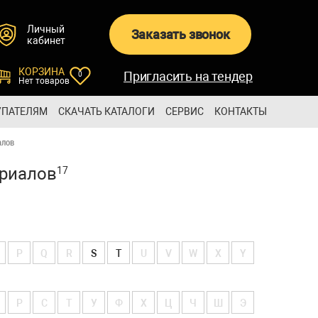
Личный
Заказать звонок
кабинет
КОРЗИНА
Пригласить на тендер
0
Нет товаров
УПАТЕЛЯМ
СКАЧАТЬ КАТАЛОГИ
СЕРВИС
КОНТАКТЫ
алов
ериалов
17
P
Q
R
S
T
U
V
W
X
Y
Р
С
Т
У
Ф
Х
Ц
Ч
Ш
Э