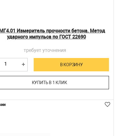
МГ4.01 Измеритель прочности бетона. Метод
ударного импульса по ГОСТ 22690
требует уточнения
В КОРЗИНУ
КУПИТЬ В 1 КЛИК
чии