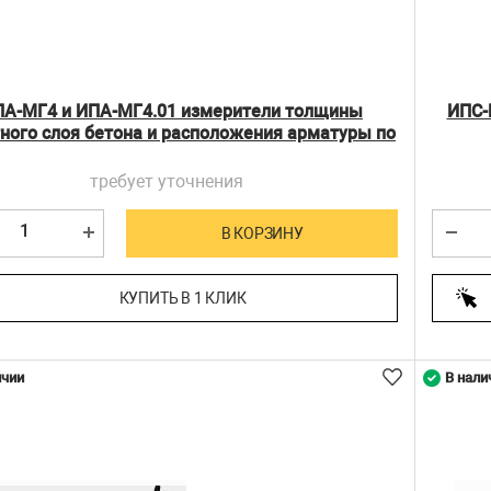
А-МГ4 и ИПА-МГ4.01 измерители толщины
ИПС-
ного слоя бетона и расположения арматуры по
ГОСТ 22904
требует уточнения
В КОРЗИНУ
КУПИТЬ В 1 КЛИК
ичии
В нали