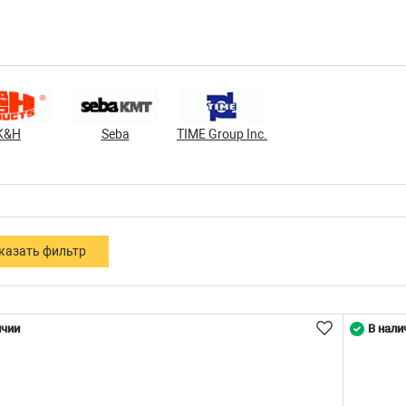
K&H
Seba
TIME Group Inc.
ичии
В нали