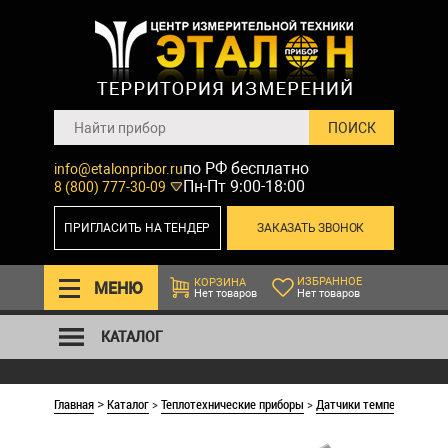
по РФ бесплатно
info@etalonpribor.ru
Пн-Пт 9:00-18:00
8 (800) 777-30-09
ПРИГЛАСИТЬ НА ТЕНДЕР
ЗАКАЗАТЬ ЗВОНОК
ИЗБРАННОЕ
КОРЗИНА
МЕНЮ
Нет товаров
Нет товаров
КАТАЛОГ
Главная
Каталог
>
Теплотехнические приборы
>
Датчики температуры О
>