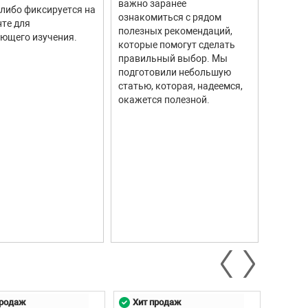
важно заранее
 либо фиксируется на
высоку
ознакомиться с рядом
те для
измере
полезных рекомендаций,
ющего изучения.
исполь
которые помогут сделать
соврем
правильный выбор. Мы
информ
подготовили небольшую
Они ши
статью, которая, надеемся,
самых р
окажется полезной.
автомо
промыш
научны
контро
систем.
продаж
Хит продаж
Хит 