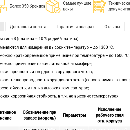
Самые лучшие
Техническ
Более 350 брендов
цены
документа
Доставка и оплата
Гарантия и возврат
Отзывы
 типа S (платина – 10 % родий/платина)
меняются для измерения высоких температур – до 1300 °С;
можно кратковременное применение при температуре – до 1600 °С;
можно применение в окислительной атмосфере;
окая прочность и твердость корундового чехла;
окая теплопроводность корундового чехла (сопоставима с теплоп
осостойкость, в т.ч. на высоких температурах;
окая коррозийная стойкость, в т.ч. на высоких температурах.
Исполнение
уктивное
Обозначение при
Параметры
рабочего спая
лнение
заказе (модель)
отн. корпуса