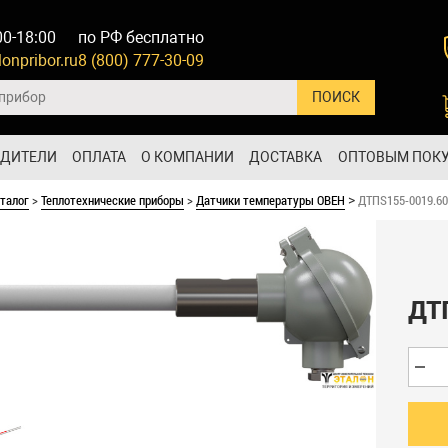
00-18:00
по РФ бесплатно
onpribor.ru
8 (800) 777-30-09
ОДИТЕЛИ
ОПЛАТА
О КОМПАНИИ
ДОСТАВКА
ОПТОВЫМ ПОК
талог
>
Теплотехнические приборы
>
Датчики температуры ОВЕН
ДТПS155-0019.60
>
ДТ