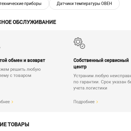
технические приборы
Датчики температуры ОВЕН
руктивные размеры монтажных частей ДТП
СНОЕ ОБСЛУЖИВАНИЕ
L, мм
250
320
400
той обмен и возврат
Собственный сервисный
500
центр
жем решить любую
630
лему с товаром
Устраним любую неисправ
по гарантии. Срок указан б
800
учета логистики
1000
1250
обнее
Подробнее
1600
2000*
ИЕ ТОВАРЫ