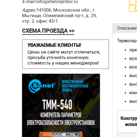
E-mail:
info@etalonpribor.ru
Адрес:
141006, Московская обл., г.
Мытищи, Олимпийский пр-т, д. 29,
стр. 2, офис 43/1.
Описание
СХЕМА ПРОЕЗДА >>
Термопары
УВАЖАЕМЫЕ КЛИЕНТЫ!
при
Цены на сайте могут отличаться,
просьба уточнять конечную
воз
стоимость у наших менеджеров!
воз
выс
выс
изн
выс
Констр
испо