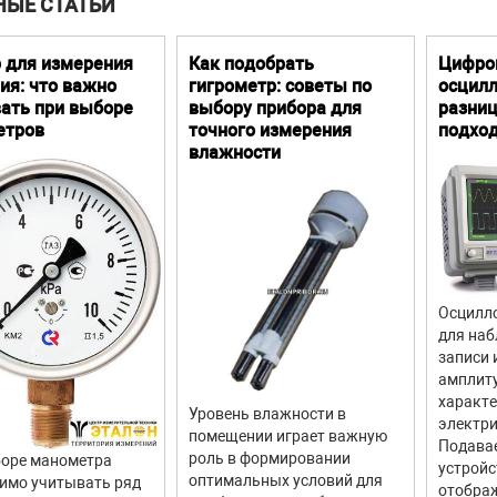
НЫЕ СТАТЬИ
 для измерения
Как подобрать
Цифро
ия: что важно
гигрометр: советы по
осцилл
ать при выборе
выбору прибора для
разниц
етров
точного измерения
подхо
влажности
Осцилло
для наб
записи 
амплит
характ
Уровень влажности в
электри
помещении играет важную
Подава
роль в формировании
оре манометра
устройс
оптимальных условий для
имо учитывать ряд
отображ