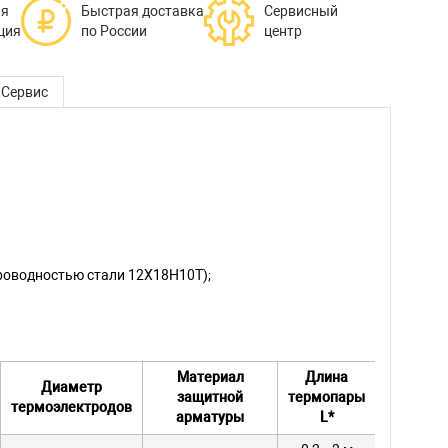
ая
Быстрая доставка
Сервисный
ция
по России
центр
Сервис
роводностью стали 12Х18Н10Т);
Материал
Длина
Диаметр
защитной
термопары
термоэлектродов
арматуры
L*