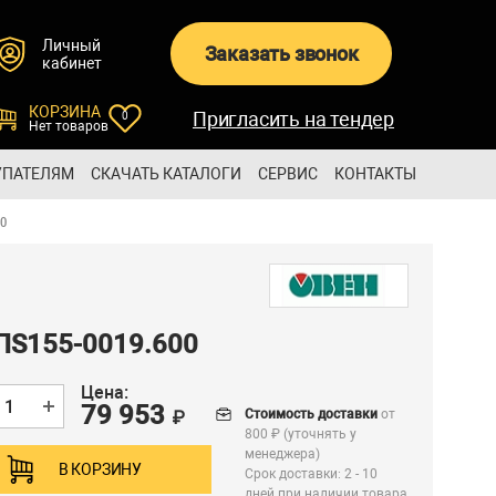
Личный
Заказать звонок
кабинет
КОРЗИНА
Пригласить на тендер
0
Нет товаров
УПАТЕЛЯМ
СКАЧАТЬ КАТАЛОГИ
СЕРВИС
КОНТАКТЫ
0
ПS155-0019.600
Цена:
79 953
Стоимость доставки
от
₽
800 ₽ (уточнять у
менеджера)
В КОРЗИНУ
Срок доставки: 2 - 10
дней при наличии товара