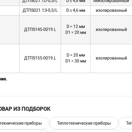
ДТПS021.1О-0,5/L
D ≤ 4,6 мм
неизолированный
ДТПS021.1Э-0,5/L
D ≤ 4,6 мм
изолированный
D = 12 мм
ДТПS145-0019.L
изолированный
D1 = 20 мм
D = 20 мм
ДТПS155-0019.L
изолированный
D1 = 30 мм
ия.
ермопары L выбирается при заказе.
мод. 145, 155:
пература в зоне перехода от корундовой части к металлической не
ОВАР ИЗ ПОДБОРОК
рость нагрева корундового чехла не должна превышать 150 °С/мин
иков ДТПХ145 и ДТПХ155 длина L2 – размер металлической ч
технические приборы
Теплотехнические приборы
Те
 части L. В таблице приведены типоразмеры L и L2.