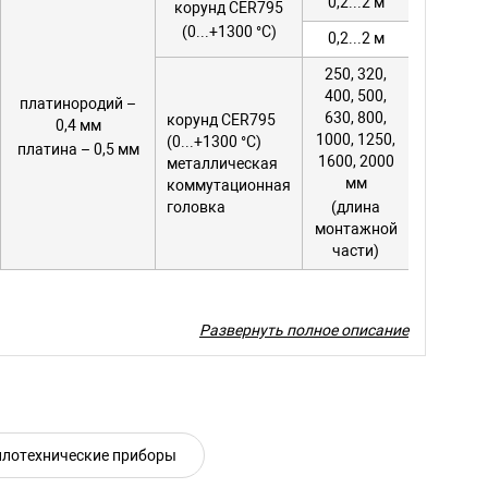
0,2...2 м
корунд CER795
(0...+1300 °С)
0,2...2 м
250, 320,
400, 500,
платинородий –
630, 800,
корунд CER795
0,4 мм
1000, 1250,
(0...+1300 °С)
платина – 0,5 мм
1600, 2000
металлическая
мм
коммутационная
головка
(длина
монтажной
части)
Развернуть полное описание
 должна превышать 800 °С;
, погружение в измеряемую среду – плавное.
асти – варьируется в зависимости от общей длины
плотехнические приборы