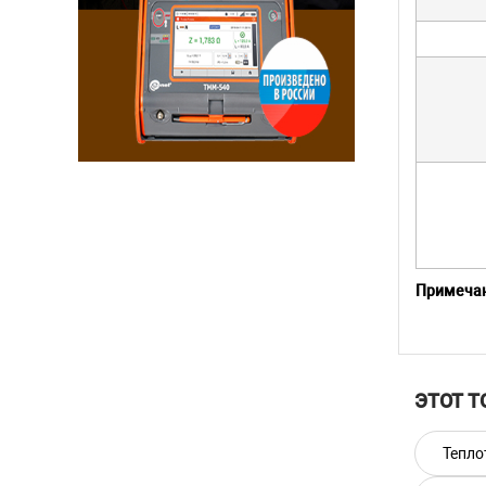
Примечан
* Длина т
Для ДТПХ 
тем
ЭТОТ Т
ско
Для датч
Тепло
монтажной