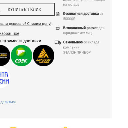
на складе
КУПИТЬ В 1 КЛИК
Бесплатная доставка
от
50000₽
ашли дешевле?
Снизим цену!
Безналичный расчет
для
избранное
юридических лиц
т стоимости доставки
Самовывоз
со склада
компании
ЭТАЛОНПРИБОР
делиться