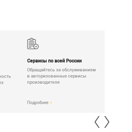
Х145, ДТПХ155
L2, мм
80
80
80
Сервисы по всей России
80
Обращайтесь за обслуживанием
80
в авторизованные сервисы
ность
производителя
ез
200
400
650
Подробнее
1000
1400*