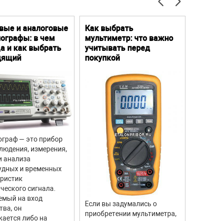
вые и аналоговые
Как выбрать
Цифро
ографы: в чем
мультиметр: что важно
Преим
а и как выбрать
учитывать перед
особе
дящий
покупкой
граф — это прибор
Цифров
людения, измерения,
прибор
и анализа
для из
удных и временных
вращен
еристик
объекто
ческого сигнала.
двигате
емый на вход
отличи
Если вы задумались о
тва, он
моделе
приобретении мультиметра,
ается либо на
тахоме