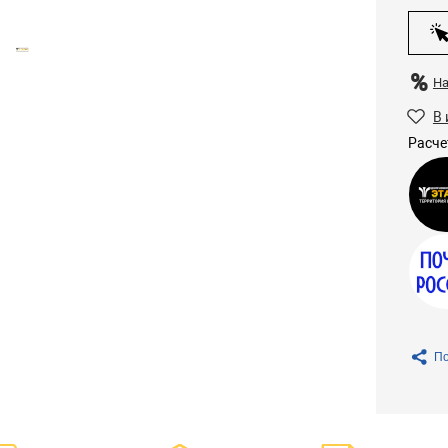
Н
В 
Расче
По