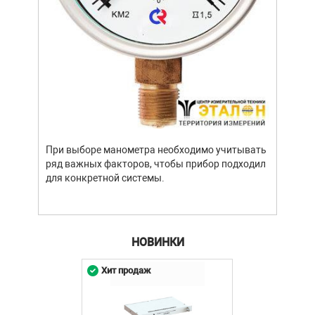
Уров
важн
усло
опре
устр
При выборе манометра необходимо учитывать
стат
ряд важных факторов, чтобы прибор подходил
подх
для конкретной системы.
разл
НОВИНКИ
Хит продаж