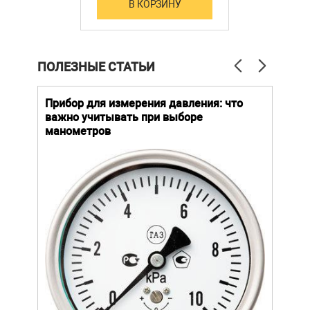
задержки откл., DIN-
В КОРЗИНУ
рейка
ПОЛЕЗНЫЕ СТАТЬИ
й
Прибор для измерения давления: что
Как
важно учитывать при выборе
выб
манометров
вла
ают
ание.
ов
щей