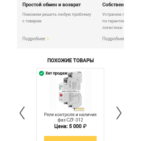
Простой обмен и возврат
Собственный се
Поможем решить любую проблему
Устраним любую н
с товаром
по гарантии. Срок у
логистики
Подробнее
Подробнее
ПОХОЖИЕ ТОВАРЫ
Хит продаж
Реле контроля и наличия
фаз CZF-312
3х400/230+N 2х8А, IP20
Цена: 5 000 ₽
(контроль нал. фаз),
регул. порога, без