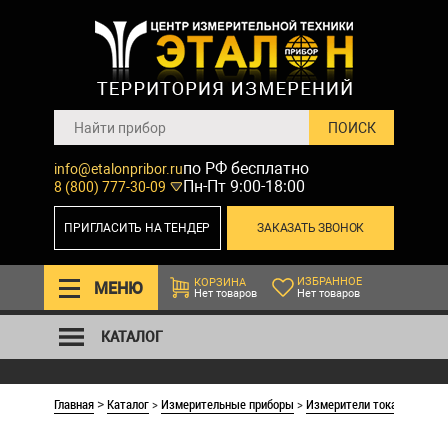
по РФ бесплатно
info@etalonpribor.ru
Пн-Пт 9:00-18:00
8 (800) 777-30-09
ПРИГЛАСИТЬ НА ТЕНДЕР
ЗАКАЗАТЬ ЗВОНОК
ИЗБРАННОЕ
КОРЗИНА
МЕНЮ
Нет товаров
Нет товаров
КАТАЛОГ
Главная
Каталог
>
Измерительные приборы
>
Измерители тока коротко
>