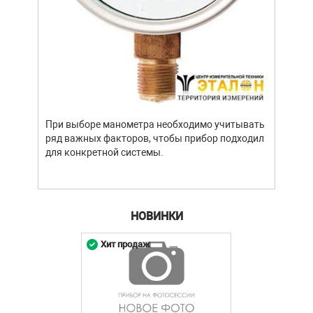
Уров
важн
усло
опре
устр
При выборе манометра необходимо учитывать
стат
ряд важных факторов, чтобы прибор подходил
подх
для конкретной системы.
разл
НОВИНКИ
Хит продаж