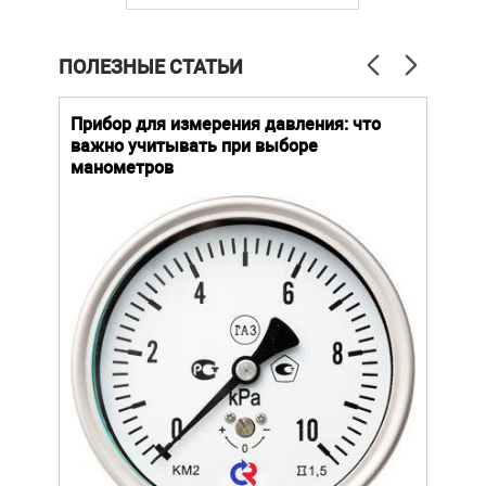
ПОЛЕЗНЫЕ СТАТЬИ
й
Прибор для измерения давления: что
Как
важно учитывать при выборе
выб
манометров
вла
ают
ание.
ов
щей