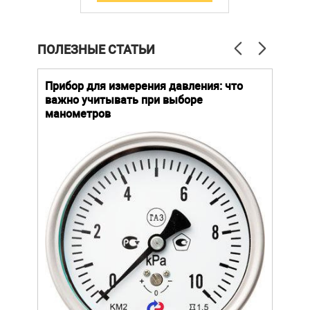
ПОЛЕЗНЫЕ СТАТЬИ
й
Прибор для измерения давления: что
Как
важно учитывать при выборе
выб
манометров
вла
ают
ание.
ов
щей