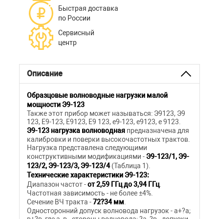
Быстрая доставка
по России
Сервисный
центр
Описание
Образцовые волноводные нагрузки малой
мощности
Э9-123
Также этот прибор может называться: Э9123, Э9
123, Е9-123, Е9123, Е9 123, e9-123, e9123, e 9123.
Э9-123
нагрузка
волноводная
предназначена для
калибровки и поверки высокочастотных трактов.
Нагрузка представлена следующими
конструктивными модификациями -
Э9-123/1, Э9-
123/2, Э9-123/3, Э9-123/4
(Таблица 1).
Технические характеристики
Э9-123:
Диапазон частот -
от 2,59 ГГц до 3,94 ГГц
.
Частотная зависимость - не более ±4%.
Сечение ВЧ тракта -
72?34 мм
.
Односторонний допуск волновода нагрузок - а+?а;