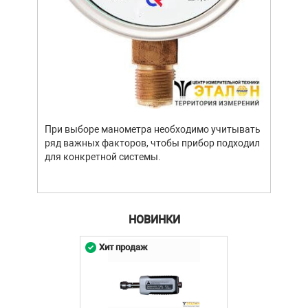
Уров
важн
усло
опре
устр
При выборе манометра необходимо учитывать
стат
ряд важных факторов, чтобы прибор подходил
подх
для конкретной системы.
разл
НОВИНКИ
Хит продаж