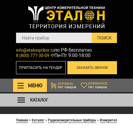
по РФ бесплатно
info@etalonpribor.ru
Пн-Пт 9:00-18:00
8 (800) 777-30-09
ПРИГЛАСИТЬ НА ТЕНДЕР
ЗАКАЗАТЬ ЗВОНОК
ИЗБРАННОЕ
КОРЗИНА
МЕНЮ
Нет товаров
Нет товаров
КАТАЛОГ
Главная
Каталог
>
Радиоизмерительные приборы
>
Измерительные устр
>