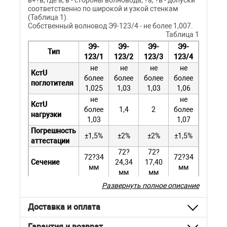
в+?в, где а, в - стороны волновода; ?а, ?в - допуски
соответственно по широкой и узкой стенкам
(Таблица 1).
Собственный волновод Э9-123/4 - не более 1,007.
Таблица 1
Э9-
Э9-
Э9-
Э9-
Тип
123/1
123/2
123/3
123/4
не
не
не
не
КстU
более
более
более
более
поглотителя
1,025
1,03
1,03
1,06
не
не
КстU
более
1,4
2
более
нагрузки
1,03
1,07
Погрешность
±1,5%
±2%
±2%
±1,5%
аттестации
72?
72?
72?34
72?34
Сечение
24,34
17,40
мм
мм
мм
мм
?а
0,12 мм
0,2 мм
0,2 мм
0,17 мм
Развернуть полное описание
?в
0,16 мм
0,18 мм
0,14 мм
0,23 мм
Доставка и оплата
Габаритные размеры:
- комплект - 897?400?132 мм;
Гарантия и возврат