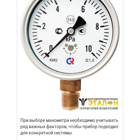
усло
щей
опре
устр
стат
подх
разл
При выборе манометра необходимо учитывать
ряд важных факторов, чтобы прибор подходил
для конкретной системы.