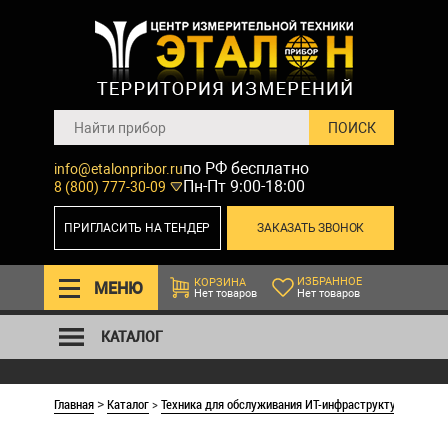
по РФ бесплатно
info@etalonpribor.ru
Пн-Пт 9:00-18:00
8 (800) 777-30-09
ПРИГЛАСИТЬ НА ТЕНДЕР
ЗАКАЗАТЬ ЗВОНОК
ИЗБРАННОЕ
КОРЗИНА
МЕНЮ
Нет товаров
Нет товаров
КАТАЛОГ
Главная
Каталог
>
Техника для обслуживания ИТ-инфраструктуры
>
Кабе
>