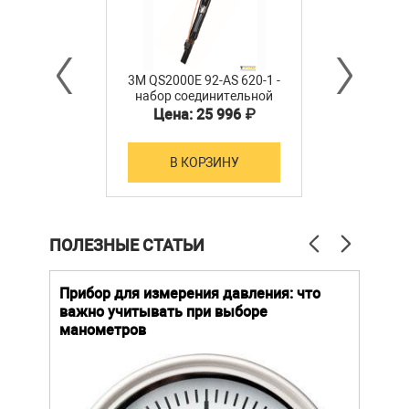
3M QS2000E 92-AS 620-1 -
набор соединительной
муфты холодной усадки
Цена: 25 996 ₽
для 1-жильного кабеля с
изоляцией из СПЭ на 10
кВ, 1x120-400 мм2
В КОРЗИНУ
ПОЛЕЗНЫЕ СТАТЬИ
й
Прибор для измерения давления: что
Как
важно учитывать при выборе
выб
манометров
вла
ают
ание.
Уров
ов
важн