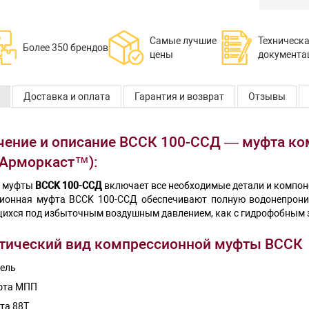
Самые лучшие
Техническ
Более 350 брендов
цены
документа
Доставка и оплата
Гарантия и возврат
Отзывы
чение и описание ВССК 100-ССД — муфта ко
с Арморкаст™):
т муфты
BCCK 100-ССД
включает все необходимые детали и компон
ионная муфта BCCK 100-ССД обеспечивают полную водонепрониц
ихся под избыточным воздушным давлением, как с гидрофобным за
тический вид компрессионной муфты ВССК
ель
фта МПП
та 88Т