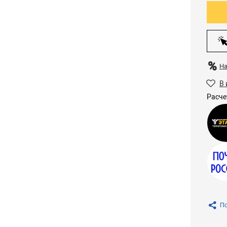
Н
В 
Расче
По