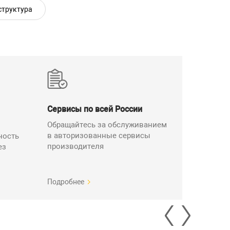
структура
акованных в общую коробку. В таком случае заказчик
тавляются в виде рулонов, рассчитанных на монтаж 10
Z и 88Т необходимо покупать дополнительно.
-ССД — муфта компрессионная
Сервисы по всей России
Обращайтесь за обслуживанием
в авторизованные сервисы
ность
производителя
ез
рямая
00 пар
Подробнее
0,4; 0,5 мм
0,64; 0,7 мм