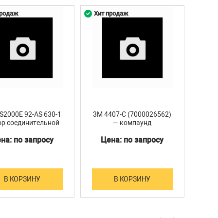
0 мм
продаж
Хит продаж
Хит 
85 мм
10 г
S2000E 92-AS 630-1
3M 4407-C (7000026562)
3
р соединительной
— компаунд
ты для 1-жильного
блокирующий, упаковка
из
на: по запросу
Цена: по запросу
Ц
ля на 10 кВ, 1х500-
420 г
жел
1000 мм2
В КОРЗИНУ
В КОРЗИНУ