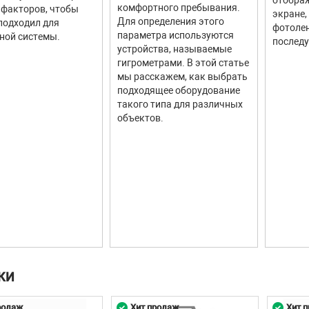
комфортного пребывания.
факторов, чтобы
экране,
Для определения этого
подходил для
фотолен
параметра используются
ной системы.
последу
устройства, называемые
гигрометрами. В этой статье
мы расскажем, как выбрать
подходящее оборудование
такого типа для различных
объектов.
КИ
родаж
Хит продаж
Хит 