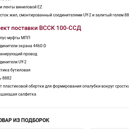
и ленты виниловой EZ
сток жил, смонтированный соединителями UY-2 и залитый гелем 8
ект поставки BCCK 100-ССД
пус муфты МПП
динители экрана 4460-D
анирующий провод
динители UY-2
тика бутиловая
ь 8882
т пластиковой обертки для формирования опалубки вокруг сростк
ищающая салфетка
рка шлифовальная для зачистки
оркаст (Armorcast)
та 88Т (1 рулон в коробке)*
ОВАР ИЗ ПОДБОРОК
та E-Z (1 рулон в коробке)