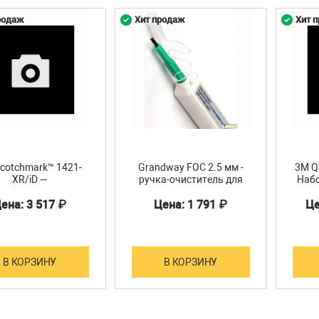
альный диаметр сростка
6
родаж
Хит продаж
Хит 
 зона между срезами оболочек
1
ое количество компаунда 8882
3
cotchmark™ 1421-
Grandway FOC 2.5 мм -
3M Q
XR/iD —
ручка-очиститель для
Набо
теллектуальный
коннекторов с ферулой
муф
ена: 3 517 ₽
Цена: 1 791 ₽
Це
овой маркер для
диаметром 2.5мм
кабе
линий связи
(оранжевый)
В КОРЗИНУ
В КОРЗИНУ