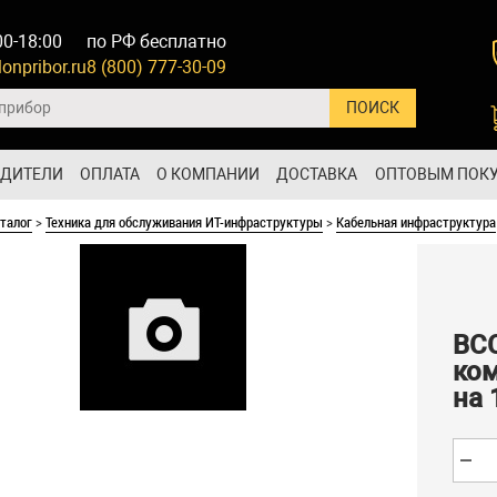
00-18:00
по РФ бесплатно
onpribor.ru
8 (800) 777-30-09
ОДИТЕЛИ
ОПЛАТА
О КОМПАНИИ
ДОСТАВКА
ОПТОВЫМ ПОК
талог
>
Техника для обслуживания ИТ-инфраструктуры
>
Кабельная инфраструктура
ВС
ком
на 