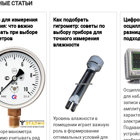
НЫЕ СТАТЬИ
 для измерения
Как подобрать
Цифро
ия: что важно
гигрометр: советы по
осцилл
ать при выборе
выбору прибора для
разниц
етров
точного измерения
подхо
влажности
Осцилло
для наб
записи 
амплит
характ
Уровень влажности в
электри
помещении играет важную
Подава
роль в формировании
оре манометра
устройс
оптимальных условий для
имо учитывать ряд
отображ