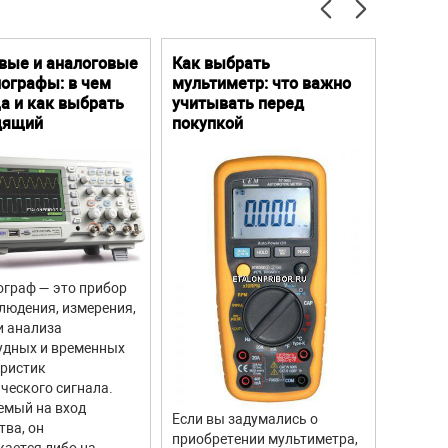
вые и аналоговые
Как выбрать
Цифро
ографы: в чем
мультиметр: что важно
Преим
а и как выбрать
учитывать перед
особе
дящий
покупкой
граф — это прибор
Цифров
людения, измерения,
прибор
и анализа
для из
удных и временных
вращен
еристик
объекто
ческого сигнала.
двигате
емый на вход
отличи
Если вы задумались о
тва, он
моделе
приобретении мультиметра,
ается либо на