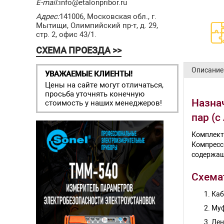
E-mail:
info@etalonpribor.ru
Адрес:
141006, Московская обл., г.
Мытищи, Олимпийский пр-т, д. 29,
стр. 2, офис 43/1.
СХЕМА ПРОЕЗДА >>
Описание
УВАЖАЕМЫЕ КЛИЕНТЫ!
Цены на сайте могут отличаться,
просьба уточнять конечную
Назна
стоимость у наших менеджеров!
пар (
Комплек
Компресс
содержащ
Схема
Каб
Му
Лен