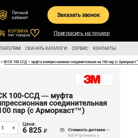
Личный
Заказать звонок
кабинет
КОРЗИНА
Пригласить на тендер
0
Нет товаров
УПАТЕЛЯМ
СКАЧАТЬ КАТАЛОГИ
СЕРВИС
КОНТАКТЫ
ВССК 100-ССД — муфта компрессионная соединительная на 100 пар (с Арморкас
>
СК 100-ССД — муфта
прессионная соединительная
100 пар (с Арморкаст™)
Цена:
6 825
Стоимость доставки
от
₽
800 ₽ (уточнять у