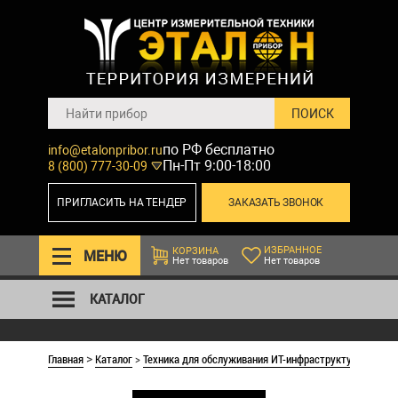
по РФ бесплатно
info@etalonpribor.ru
Пн-Пт 9:00-18:00
8 (800) 777-30-09
ПРИГЛАСИТЬ НА ТЕНДЕР
ЗАКАЗАТЬ ЗВОНОК
ИЗБРАННОЕ
КОРЗИНА
МЕНЮ
Нет товаров
Нет товаров
КАТАЛОГ
Главная
Каталог
>
Техника для обслуживания ИТ-инфраструктуры
>
Кабе
>