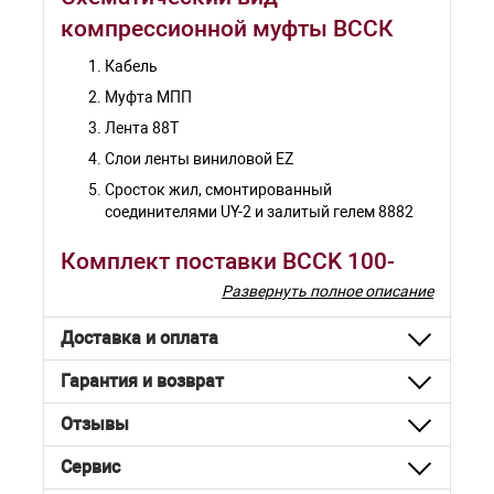
компрессионной муфты ВССК
Кабель
Муфта МПП
Лента 88Т
Слои ленты виниловой EZ
Сросток жил, смонтированный
соединителями UY-2 и залитый гелем 8882
Комплект поставки BCCK 100-
ССД
Развернуть полное описание
Корпус муфты МПП
Доставка и оплата
Соединители экрана 4460-D
Гарантия и возврат
Экранирующий провод
Отзывы
Соединители UY-2
Мастика бутиловая
Сервис
Гель 8882