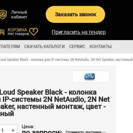
Личный
Заказать звонок
кабинет
КОРЗИНА
Пригласить на тендер
0
Нет товаров
УПАТЕЛЯМ
СКАЧАТЬ КАТАЛОГИ
СЕРВИС
КОНТАКТЫ
Loud Speaker Black - колонка для IP-системы 2N NetAudio, 2N Net Speaker, настенны
Loud Speaker Black - колонка
 IP-системы 2N NetAudio, 2N Net
aker, настенный монтаж, цвет -
рный
Цена:
по запросу
Стоимость доставки
от