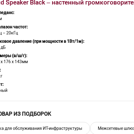
d Speaker Black – настенный громкоговорит
еданс:
м
пазон частот:
ц – 20кГц
ковое давление (при мощности в 1Вт/1м):
 дБ
меры (в/ш/г):
 x 176 x 143мм
:
кг
т:
ный
ОВАР ИЗ ПОДБОРОК
ка для обслуживания ИТ-инфраструктуры
Межсетевые шлю