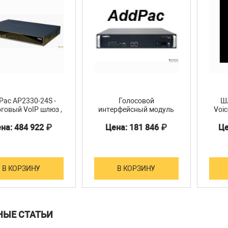
Pac AP2330-24S -
Голосовой
Шл
говый VoIP шлюз ,
интерфейсный модуль
Voic
24 порта FXS
FXO4/FXS4 для AP-
на: 484 922 ₽
Цена: 181 846 ₽
Це
.323/SIP/MGCP
2640/2650/2120
п
доп
SNM
В КОРЗИНУ
В КОРЗИНУ
НЫЕ СТАТЬИ