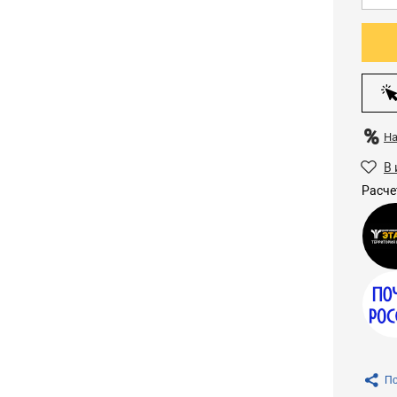
Н
В 
Расче
По