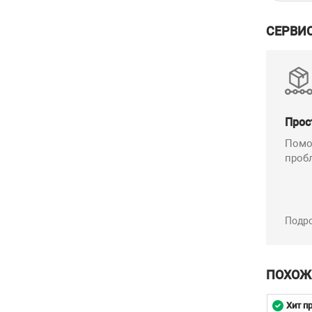
СЕРВИ
Прос
Помо
проб
Подр
ПОХОЖ
родаж
Хит продаж
Хит п