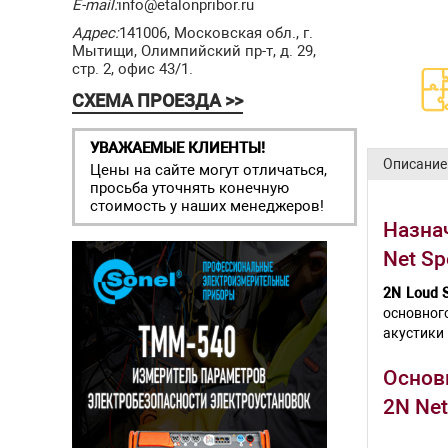
E-mail:
info@etalonpribor.ru
Адрес:
141006, Московская обл., г.
Мытищи, Олимпийский пр-т, д. 29,
стр. 2, офис 43/1.
СХЕМА ПРОЕЗДА >>
УВАЖАЕМЫЕ КЛИЕНТЫ!
Описание
Цены на сайте могут отличаться,
просьба уточнять конечную
стоимость у наших менеджеров!
Назнач
Net Sp
2N Loud 
основног
акустики 
Основн
2N Net