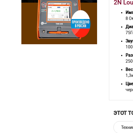
2N Lou
Имп
8 О
Диа
75Г
Зву
100
Раз
250
Вес
1,3
Цве
чер
ЭТОТ Т
Техни