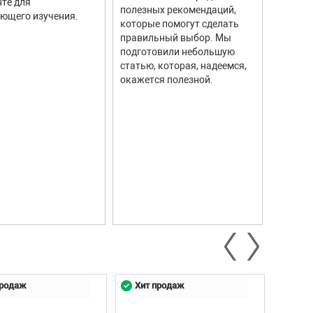
те для
измере
полезных рекомендаций,
ющего изучения.
исполь
которые помогут сделать
соврем
правильный выбор. Мы
информ
подготовили небольшую
Они ши
статью, которая, надеемся,
самых р
окажется полезной.
автомо
промыш
научны
контро
систем.
продаж
Хит продаж
Хит 