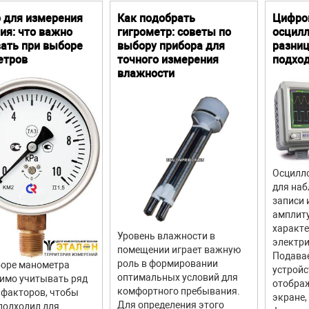
 для измерения
Как подобрать
Цифро
ия: что важно
гигрометр: советы по
осцилл
ать при выборе
выбору прибора для
разниц
етров
точного измерения
подхо
влажности
Осцилло
для наб
записи 
амплит
характ
Уровень влажности в
электри
помещении играет важную
Подава
роль в формировании
оре манометра
устройс
оптимальных условий для
имо учитывать ряд
отображ
комфортного пребывания.
факторов, чтобы
экране,
Для определения этого
подходил для