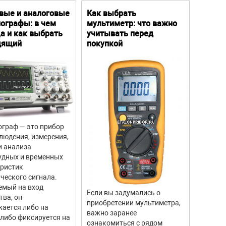
вые и аналоговые
Как выбрать
Цифро
ографы: в чем
мультиметр: что важно
Преим
а и как выбрать
учитывать перед
особе
дящий
покупкой
граф — это прибор
Цифров
людения, измерения,
прибор
и анализа
для из
удных и временных
вращен
еристик
объекто
ческого сигнала.
двигате
емый на вход
отличи
Если вы задумались о
тва, он
моделе
приобретении мультиметра,
ается либо на
тахоме
важно заранее
 либо фиксируется на
высоку
ознакомиться с рядом