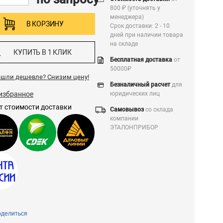
800 ₽ (уточнять у
менеджера)
В КОРЗИНУ
Срок доставки: 2 - 10
дней при наличии товара
на складе
КУПИТЬ В 1 КЛИК
Бесплатная доставка
от
50000₽
ашли дешевле?
Снизим цену!
Безналичный расчет
для
избранное
юридических лиц
т стоимости доставки
Самовывоз
со склада
компании
ЭТАЛОНПРИБОР
делиться