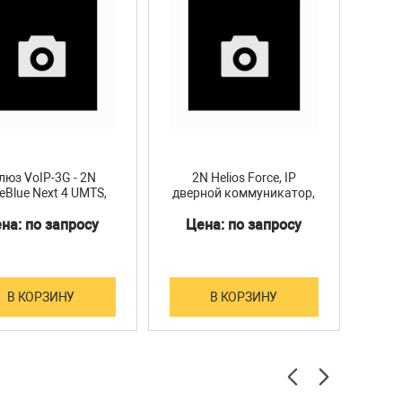
юз VoIP-3G - 2N
2N Helios Force, IP
2N H
eBlue Next 4 UMTS,
дверной коммуникатор,
3 
модули Telit,
1 клавиша быстрого
наб
на: по запросу
Цена: по запросу
Ц
одключение SIP,
набора, усиленный
.опции Email2SMS,
корпус
P, ME до 32 users
(5051044W)
В КОРЗИНУ
В КОРЗИНУ