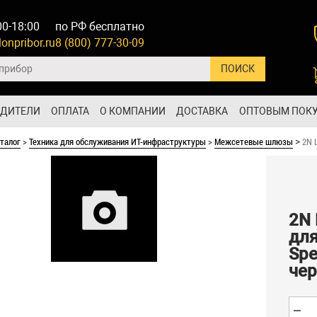
00-18:00
по РФ бесплатно
onpribor.ru
8 (800) 777-30-09
ОДИТЕЛИ
ОПЛАТА
О КОМПАНИИ
ДОСТАВКА
ОПТОВЫМ ПОК
талог
>
Техника для обслуживания ИТ-инфраструктуры
>
Межсетевые шлюзы
2N 
>
2N 
для
Spe
че