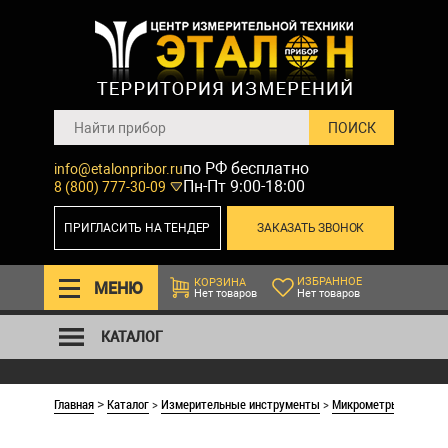
по РФ бесплатно
info@etalonpribor.ru
Пн-Пт 9:00-18:00
8 (800) 777-30-09
ПРИГЛАСИТЬ НА ТЕНДЕР
ЗАКАЗАТЬ ЗВОНОК
ИЗБРАННОЕ
КОРЗИНА
МЕНЮ
Нет товаров
Нет товаров
КАТАЛОГ
Главная
Каталог
>
Измерительные инструменты
>
Микрометры со вста
>