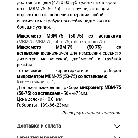
достоинств цена (4230.00 руб.) уходит на второй
план. МВМ-75 (50-75) — тот случай, когда для
корректного выполнения операции любой
сложности не требуются особая подготовка и
большие усилия.
Микрометр МВМ-75 (50-75) со вставками
(МВМ75, МВМ 75, mbm-75, mbm75, mbm 75)
Микрометр МВМ-75 (50-75) со
вставками
предназначен для измерения среднего
диаметра метрической, дюймовой и трубной
резьбы.
Технические характеристики приборов
микрометры МВМ-75 (50-75) со вставками:
Класс точности - 1;
Диапазон измерений прибора
микрометр
МВМ-75
(50-75) со вставками
- 50мм-75мм;
Цена делений - 0,01мм;
Габариты - 189х86х23мм;
Отсчет - по шкалам стебля и барабана;
Развернуть полное описание
Скобы прибора
микрометр МВМ-75 (50-75)
оснащены термоизолирующими накладками и
Доставка и оплата
обеспечивают повышенную жесткость, ходовой
винт из нержавеющей стали, измерительные
Гарантия и возврат