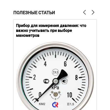
ПОЛЕЗНЫЕ СТАТЬИ
й
Прибор для измерения давления: что
Как
важно учитывать при выборе
выб
манометров
вла
ают
ание.
ов
щей