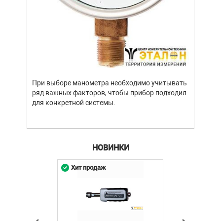
Уров
важн
усло
опре
устр
При выборе манометра необходимо учитывать
стат
ряд важных факторов, чтобы прибор подходил
подх
для конкретной системы.
разл
НОВИНКИ
Хит продаж