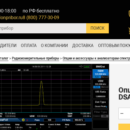
00-18:00
по РФ бесплатно
onpribor.ru
8 (800) 777-30-09
ОДИТЕЛИ
ОПЛАТА
О КОМПАНИИ
ДОСТАВКА
ОПТОВЫМ ПОК
талог
>
Радиоизмерительные приборы
>
Опции и аксессуары к анализаторам спект
Оп
DS