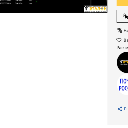
Н
В 
Расче
По