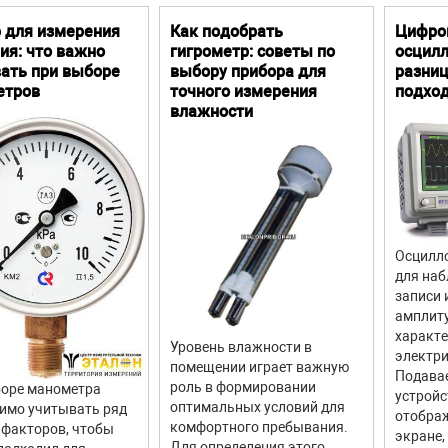
 для измерения
Как подобрать
Цифро
ия: что важно
гигрометр: советы по
осцилл
ать при выборе
выбору прибора для
разниц
етров
точного измерения
подхо
влажности
Осцилло
для наб
записи 
амплит
характ
Уровень влажности в
электри
помещении играет важную
Подава
роль в формировании
оре манометра
устройс
оптимальных условий для
имо учитывать ряд
отображ
комфортного пребывания.
факторов, чтобы
экране,
Для определения этого