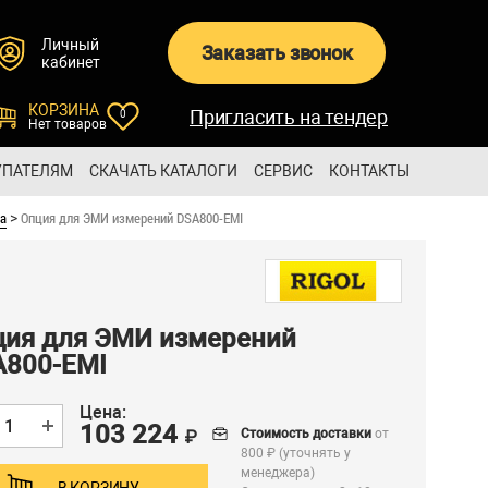
Личный
Заказать звонок
кабинет
КОРЗИНА
Пригласить на тендер
0
Нет товаров
УПАТЕЛЯМ
СКАЧАТЬ КАТАЛОГИ
СЕРВИС
КОНТАКТЫ
ра
Опция для ЭМИ измерений DSA800-EMI
>
ция для ЭМИ измерений
A800-EMI
Цена:
103 224
Стоимость доставки
от
₽
800 ₽ (уточнять у
менеджера)