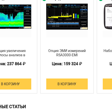
ция увеличения
Опция ЭМИ измерений
Набо
лосы анализа в
RSA3000-EMI
ном времени до 40
на: 237 864 ₽
Цена: 159 324 ₽
Ц
ц RSA3000-B40
В КОРЗИНУ
В КОРЗИНУ
НЫЕ СТАТЬИ