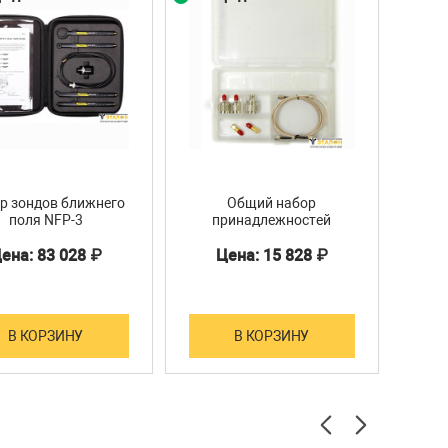
р зондов ближнего
Общий набор
Атт
поля NFP-3
принадлежностей
(опция) АКС-1301-AKS
ена: 83 028 ₽
Цена: 15 828 ₽
В КОРЗИНУ
В КОРЗИНУ