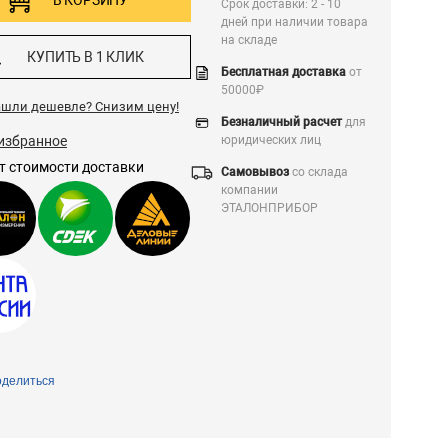
В КОРЗИНУ
Срок доставки: 2 - 10
дней при наличии товара
на складе
КУПИТЬ В 1 КЛИК
Бесплатная доставка
от
50000₽
ашли дешевле?
Снизим цену!
Безналичный расчет
для
избранное
юридических лиц
т стоимости доставки
Самовывоз
со склада
компании
ЭТАЛОНПРИБОР
делиться