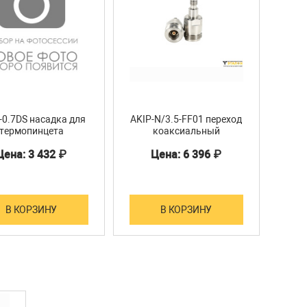
-0.7DS насадка для
AKIP-N/3.5-FF01 переход
AKI
термопинцета
коаксиальный
Цена: 3 432 ₽
Цена: 6 396 ₽
В КОРЗИНУ
В КОРЗИНУ