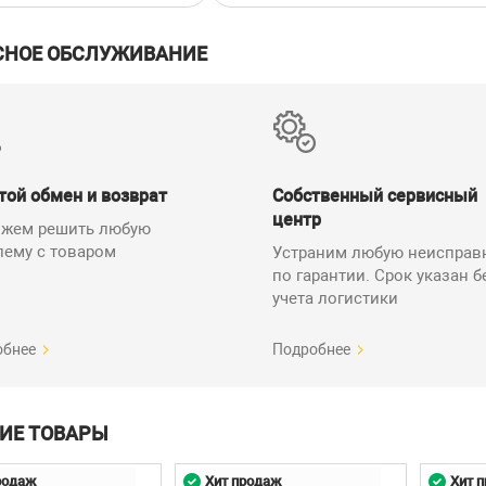
СНОЕ ОБСЛУЖИВАНИЕ
той обмен и возврат
Собственный сервисный
центр
жем решить любую
лему с товаром
Устраним любую неисправ
по гарантии. Срок указан б
учета логистики
обнее
Подробнее
ИЕ ТОВАРЫ
родаж
Хит продаж
Хит 