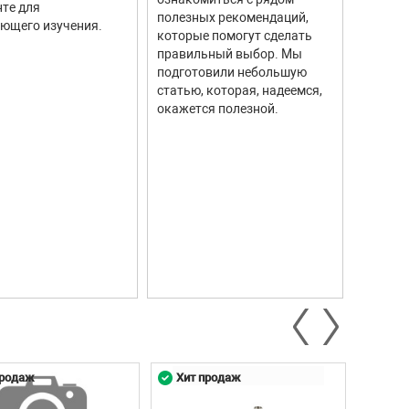
те для
измере
полезных рекомендаций,
ющего изучения.
исполь
которые помогут сделать
соврем
правильный выбор. Мы
информ
подготовили небольшую
Они ши
статью, которая, надеемся,
самых р
окажется полезной.
автомо
промыш
научны
контро
систем.
продаж
Хит продаж
Хит 