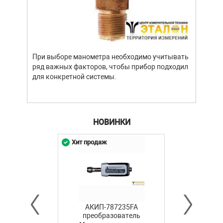
Уров
важн
усло
опре
устр
При выборе манометра необходимо учитывать
стат
ряд важных факторов, чтобы прибор подходил
подх
для конкретной системы.
разл
НОВИНКИ
Хит продаж
АКИП-787235FA
преобразователь