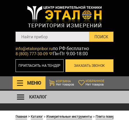
по РФ бесплатно
info@etalonpribor.ru
Пн-Пт 9:00-18:00
8 (800) 777-30-09
ПРИГЛАСИТЬ НА ТЕНДЕР
ЗАКАЗАТЬ ЗВОНОК
ИЗБРАННОЕ
КОРЗИНА
МЕНЮ
Нет товаров
Нет товаров
КАТАЛОГ
Главная
Каталог
>
Измерительные инструменты
>
Плита поверочная гр
>