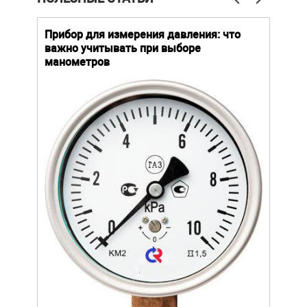
й
Прибор для измерения давления: что
Как
важно учитывать при выборе
выб
манометров
вла
ают
ание.
ов
щей